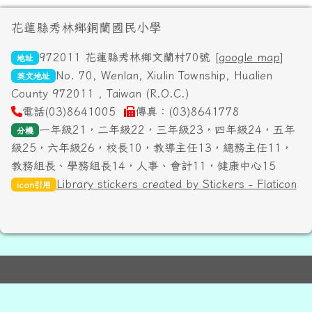
頁尾區域內容
花蓮縣秀林鄉銅蘭國民小學
972011 花蓮縣秀林鄉文蘭村70號 [
google map
]
地址
No. 70, Wenlan, Xiulin Township, Hualien
英文地址
County 972011 , Taiwan (R.O.C.)
電話(03)8641005
傳真：(03)8641778
一年級21，二年級22，三年級23，四年級24，五年
分機
級25，六年級26，校長10，教導主任13，總務主任11，
教務組長、學務組長14，人事、會計11，健康中心15
Library stickers created by Stickers - Flaticon
icon引用