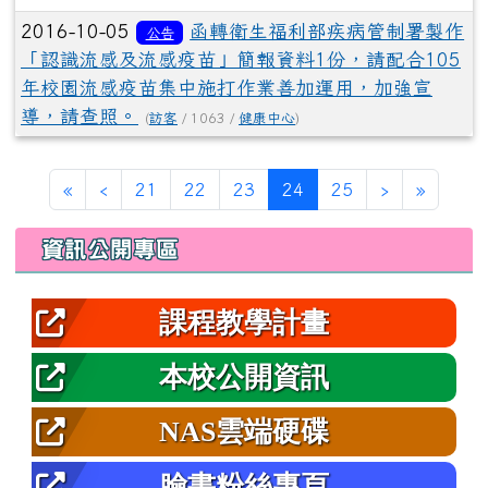
2016-10-05
函轉衛生福利部疾病管制署製作
公告
「認識流感及流感疫苗」簡報資料1份，請配合105
年校園流感疫苗集中施打作業善加運用，加強宣
導，請查照。
(
訪客
/ 1063 /
健康中心
)
第一頁
上一頁
(目前頁次)
下一頁
最後頁
«
‹
21
22
23
24
25
›
»
左邊區域內容
資訊公開專區
課程教學計畫
本校公開資訊
NAS雲端硬碟
臉書粉絲專頁