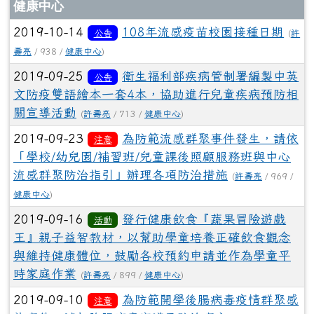
文章列表
健康中心
2019-10-14
108年流感疫苗校園接種日期
公告
(
許
壽亮
/ 938 /
健康中心
)
2019-09-25
衛生福利部疾病管制署編製中英
公告
文防疫雙語繪本一套4本，協助進行兒童疾病預防相
關宣導活動
(
許壽亮
/ 713 /
健康中心
)
2019-09-23
為防範流感群聚事件發生，請依
注意
「學校/幼兒園/補習班/兒童課後照顧服務班與中心
流感群聚防治指引」辦理各項防治措施
(
許壽亮
/ 969 /
健康中心
)
2019-09-16
發行健康飲食『蔬果冒險遊戲
活動
王』親子益智教材，以幫助學童培養正確飲食觀念
與維持健康體位，鼓勵各校預約申請並作為學童平
時家庭作業
(
許壽亮
/ 899 /
健康中心
)
2019-09-10
為防範開學後腸病毒疫情群聚感
注意