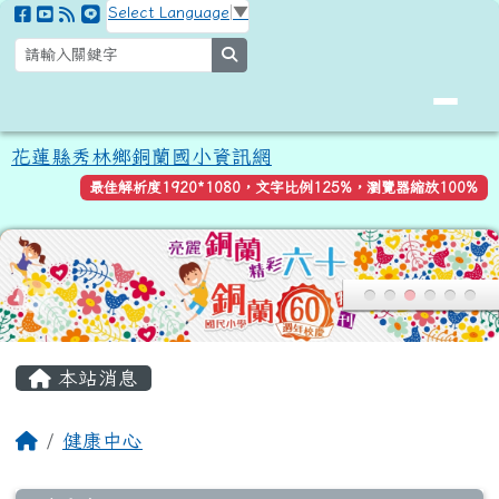
花蓮縣秀林鄉銅蘭國小資訊網
跳至主內容區
Select Language
▼
search
花蓮縣秀林鄉銅蘭國小資訊網
最佳解析度1920*1080，文字比例125%，瀏覽器縮放100%
頁尾區域
主內容區域
本站消息
回首頁
健康中心