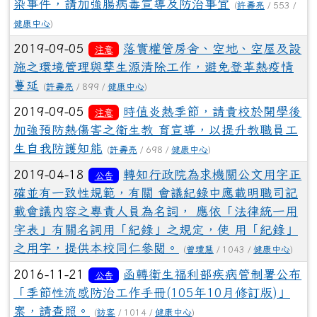
染事件，請加強腸病毒宣導及防治事宜
(
許壽亮
/ 553 /
健康中心
)
2019-09-05
落實權管房舍、空地、空屋及設
注意
施之環境管理與孳生源清除工作，避免登革熱疫情
蔓延
(
許壽亮
/ 899 /
健康中心
)
2019-09-05
時值炎熱季節，請貴校於開學後
注意
加強預防熱傷害之衛生教 育宣導，以提升教職員工
生自我防護知能
(
許壽亮
/ 698 /
健康中心
)
2019-04-18
轉知行政院為求機關公文用字正
公告
確並有一致性規範，有關 會議紀錄中應載明職司記
載會議內容之專責人員為名詞， 應依「法律統一用
字表」有關名詞用「紀錄」之規定，使 用「紀錄」
之用字，提供本校同仁參閱。
(
曾瓊慧
/ 1043 /
健康中心
)
2016-11-21
函轉衛生福利部疾病管制署公布
公告
「季節性流感防治工作手冊(105年10月修訂版)」
案，請查照。
(
訪客
/ 1014 /
健康中心
)