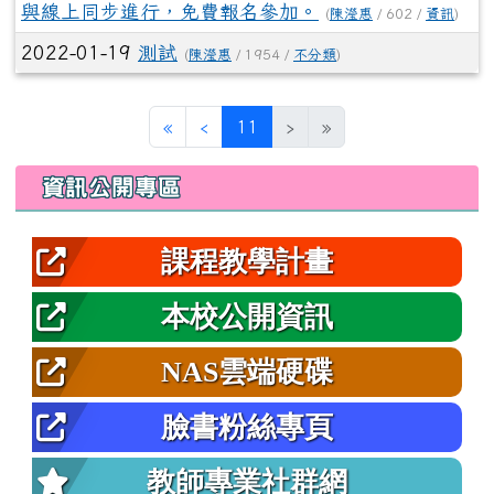
與線上同步進行，免費報名參加。
(
陳瀅惠
/ 602 /
資訊
)
2022-01-19
測試
(
陳瀅惠
/ 1954 /
不分類
)
第一頁
上一頁
(目前頁次)
«
‹
11
›
»
左邊區域內容
資訊公開專區
課程教學計畫
本校公開資訊
NAS雲端硬碟
臉書粉絲專頁
教師專業社群網