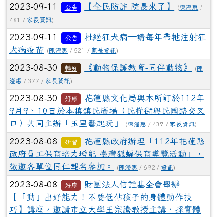
2023-09-11
【全民防詐 院長來了】
公告
(
陳瀅惠
/
481 /
家長資訊
)
2023-09-11
杜絕狂犬病—請每年帶牠注射狂
公告
犬病疫苗
(
陳瀅惠
/ 521 /
家長資訊
)
2023-08-30
《動物保護教育-同伴動物》
轉知
(
陳
瀅惠
/ 377 /
家長資訊
)
2023-08-30
花蓮縣文化局與本所訂於112年
好康
9月9、10日於本鎮鎮民廣場（民權街與民國路交叉
口）共同主辦「玉里藝起玩」
(
陳瀅惠
/ 437 /
家長資訊
)
2023-08-08
花蓮縣政府辦理「112年花蓮縣
研習
政府員工保育培力增能-臺灣狐蝠保育導覽活動」，
敬邀各單位同仁報名參加。
(
陳瀅惠
/ 692 /
資訊
)
2023-08-08
財團法人信誼基金會舉辦
好康
【「動」出好能力！不要低估孩子的身體動作技
巧】講座，邀請市立大學王宗騰教授主講，採實體