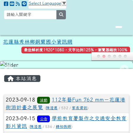
花蓮縣秀林鄉銅蘭國小資訊網
跳至主內容區
Select Language
▼
search
花蓮縣秀林鄉銅蘭國小資訊網
最佳解析度1920*1080，文字比例125%，瀏覽器縮放100%
頁尾區域
主內容區域
本站消息
文章列表
2023-09-18
112年藝Fun 762 mm－花蓮港
活動
街游計畫之展覽
(
陳瀅惠
/ 532 /
家長資訊
)
2023-09-15
學前教育署製作之交通安全教育
公告
影片資訊
(
陳瀅惠
/ 536 /
轉知教師
)