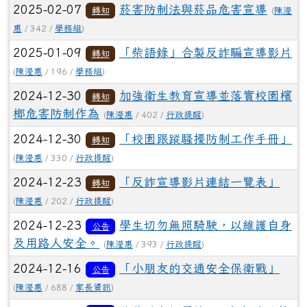
2025-02-07
菸害防制法與菸品危害宣導
轉知
(
陳瀅
惠
/ 342 /
學務組
)
2025-01-09
「柴語錄」合製反詐騙宣導影片
轉知
(
陳瀅惠
/ 196 /
學務組
)
2024-12-30
加強衛生教育宣導並落實校園檳
轉知
榔危害防制作為
(
陳瀅惠
/ 402 /
行政提醒
)
2024-12-30
「校園跟蹤騷擾防制工作手冊」
轉知
(
陳瀅惠
/ 330 /
行政提醒
)
2024-12-23
「反詐宣導影片連結一覽表」
轉知
(
陳瀅惠
/ 202 /
行政提醒
)
2024-12-23
學生切勿無照騎駛，以維護自身
公告
及用路人安全。
(
陳瀅惠
/ 393 /
行政提醒
)
2024-12-16
「小朋友的交通安全保衛戰」
公告
(
陳瀅惠
/ 688 /
家長資訊
)