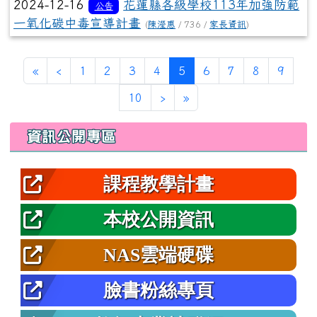
2024-12-16
花蓮縣各級學校113年加強防範
公告
一氧化碳中毒宣導計畫
(
陳瀅惠
/ 736 /
家長資訊
)
第一頁
上一頁
(目前頁次)
«
‹
1
2
3
4
5
6
7
8
9
下一頁
最後頁
10
›
»
左邊區域內容
資訊公開專區
課程教學計畫
本校公開資訊
NAS雲端硬碟
臉書粉絲專頁