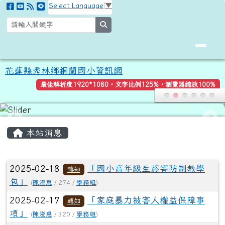
花蓮縣秀林鄉銅蘭國小資訊網
跳至主內容區
Select Language
▼
search
花蓮縣秀林鄉銅蘭國小資訊網
最佳解析度1920*1080，文字比例125%，瀏覽器縮放100%
頁尾區域
主內容區域
本站消息
文章列表
2025-02-18
「國小高年級生菸害防制教學
轉知
包」
(
陳瀅惠
/ 274 /
學務組
)
2025-02-17
「家庭暴力被害人權益保障事
轉知
項」
(
陳瀅惠
/ 320 /
學務組
)