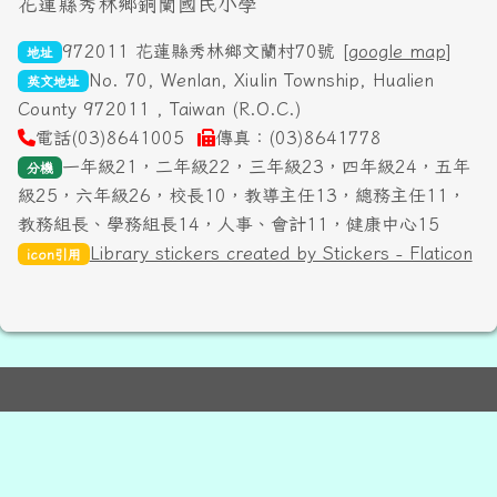
頁尾區域內容
花蓮縣秀林鄉銅蘭國民小學
972011 花蓮縣秀林鄉文蘭村70號 [
google map
]
地址
No. 70, Wenlan, Xiulin Township, Hualien
英文地址
County 972011 , Taiwan (R.O.C.)
電話(03)8641005
傳真：(03)8641778
一年級21，二年級22，三年級23，四年級24，五年
分機
級25，六年級26，校長10，教導主任13，總務主任11，
教務組長、學務組長14，人事、會計11，健康中心15
Library stickers created by Stickers - Flaticon
icon引用