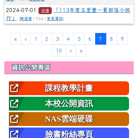
2024-07-01
「113年度玉里豐一夏部落小旅
好康
行」
(
陳瀅惠
/ 724 /
家長資訊
)
第一頁
上一頁
(目前頁次)
«
‹
1
2
3
4
5
6
7
8
9
下一頁
最後頁
10
›
»
左邊區域內容
資訊公開專區
課程教學計畫
本校公開資訊
NAS雲端硬碟
臉書粉絲專頁