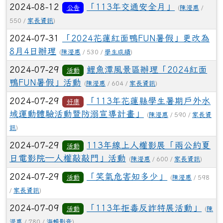
2024-08-12
「113年交通安全月」
公告
(
陳瀅惠
/
550 /
家長資訊
)
2024-07-31
「2024花蓮紅面鴨FUN暑假」更改為
8月4日辦理
(
陳瀅惠
/ 530 /
學生成績
)
2024-07-29
鯉魚潭風景區辦理「2024紅面
活動
鴨FUN暑假」活動
(
陳瀅惠
/ 604 /
家長資訊
)
2024-07-29
「113年花蓮縣學生暑期戶外水
好康
域運動體驗活動暨防溺宣導計畫」
(
陳瀅惠
/ 590 /
家長資
訊
)
2024-07-29
113年線上人權影展「兩公約夏
活動
日電影院─人權敲敲門」活動
(
陳瀅惠
/ 600 /
家長資訊
)
2024-07-29
「笑氣危害知多少」
活動
(
陳瀅惠
/ 598
/
家長資訊
)
2024-07-09
「113年拒毒反詐特展活動」
活動
(
陳
瀅惠
/ 780 /
海報影音
)