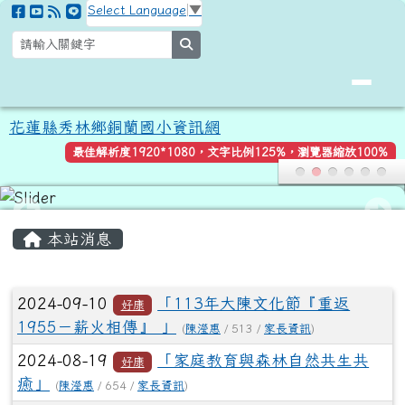
花蓮縣秀林鄉銅蘭國小資訊網
跳至主內容區
Select Language
▼
search
花蓮縣秀林鄉銅蘭國小資訊網
最佳解析度1920*1080，文字比例125%，瀏覽器縮放100%
頁尾區域
主內容區域
本站消息
文章列表
2024-09-10
「113年大陳文化節『重返
好康
1955－薪火相傳』 」
(
陳瀅惠
/ 513 /
家長資訊
)
2024-08-19
「家庭教育與森林自然共生共
好康
癒」
(
陳瀅惠
/ 654 /
家長資訊
)