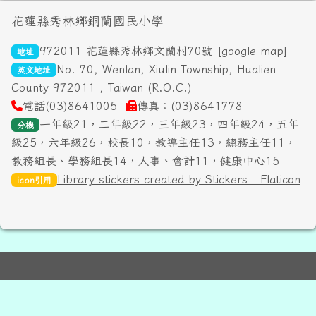
頁尾區域內容
花蓮縣秀林鄉銅蘭國民小學
972011 花蓮縣秀林鄉文蘭村70號 [
google map
]
地址
No. 70, Wenlan, Xiulin Township, Hualien
英文地址
County 972011 , Taiwan (R.O.C.)
電話(03)8641005
傳真：(03)8641778
一年級21，二年級22，三年級23，四年級24，五年
分機
級25，六年級26，校長10，教導主任13，總務主任11，
教務組長、學務組長14，人事、會計11，健康中心15
Library stickers created by Stickers - Flaticon
icon引用