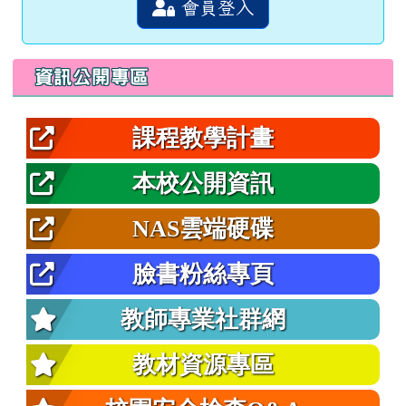
會員登入
左邊區域內容
資訊公開專區
課程教學計畫
本校公開資訊
NAS雲端硬碟
臉書粉絲專頁
教師專業社群網
教材資源專區