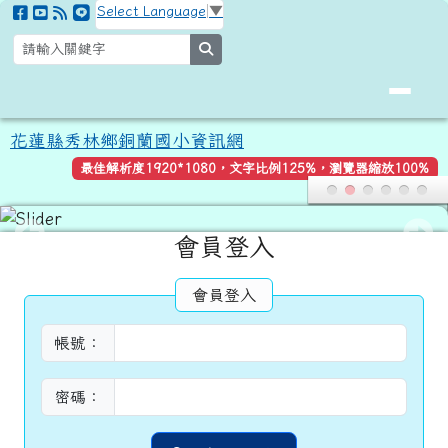
花蓮縣秀林鄉銅蘭國小資訊網
跳至主內容區
Select Language
▼
search
花蓮縣秀林鄉銅蘭國小資訊網
最佳解析度1920*1080，文字比例125%，瀏覽器縮放100%
頁尾區域
主內容區域
會員登入
會員登入
帳號：
密碼：