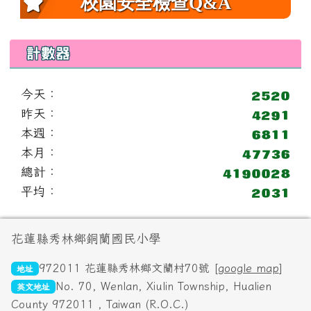
校園安全檢查Q&A
計數器
今天：
昨天：
本週：
本月：
總計：
平均：
頁尾區域內容
花蓮縣秀林鄉銅蘭國民小學
972011 花蓮縣秀林鄉文蘭村70號 [
google map
]
地址
No. 70, Wenlan, Xiulin Township, Hualien
英文地址
County 972011 , Taiwan (R.O.C.)