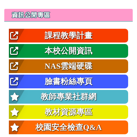
左邊區域內容
資訊公開專區
課程教學計畫
本校公開資訊
NAS雲端硬碟
臉書粉絲專頁
教師專業社群網
教材資源專區
校園安全檢查Q&A