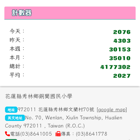
計數器
今天：
昨天：
本週：
本月：
總計：
平均：
頁尾區域內容
花蓮縣秀林鄉銅蘭國民小學
972011 花蓮縣秀林鄉文蘭村70號 [
google map
]
地址
No. 70, Wenlan, Xiulin Township, Hualien
英文地址
County 972011 , Taiwan (R.O.C.)
電話(03)8641005
傳真：(03)8641778