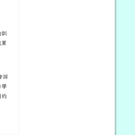
的訓
就算
會採
自學
用的