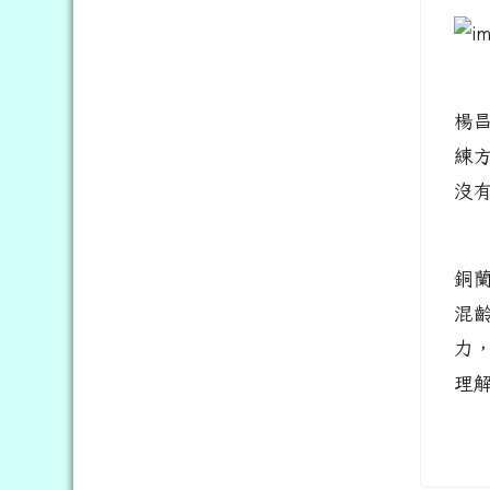
楊
練
沒
銅
混
力
理