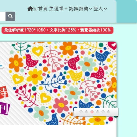
回首頁
主選單
認識銅蘭
登入
search
最佳解析度1920*1080，文字比例125%，瀏覽器縮放100%