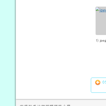
1) jpeg
0