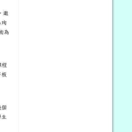
，邀
昌珣
術為
課程
平板
幾個
學生
。