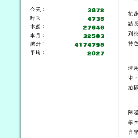
今天：
花
昨天：
請
本週：
到
本月：
特
總計：
平均：
運
中
拍
陳
學
自