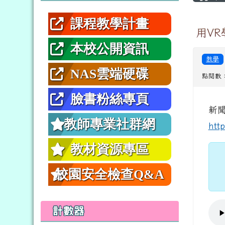
課程教學計畫
用V
本校公開資訊
教學
NAS雲端硬碟
點閱數：
臉書粉絲專頁
新
教師專業社群網
htt
教材資源專區
校園安全檢查Q&A
計數器