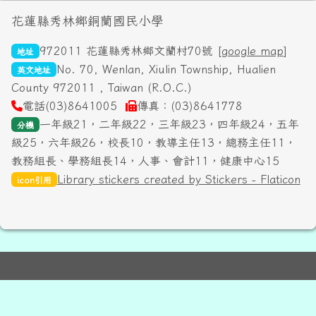
頁尾區域內容
花蓮縣秀林鄉銅蘭國民小學
972011 花蓮縣秀林鄉文蘭村70號 [
google map
]
地址
No. 70, Wenlan, Xiulin Township, Hualien
英文地址
County 972011 , Taiwan (R.O.C.)
電話(03)8641005
傳真：(03)8641778
一年級21，二年級22，三年級23，四年級24，五年
分機
級25，六年級26，校長10，教導主任13，總務主任11，
教務組長、學務組長14，人事、會計11，健康中心15
Library stickers created by Stickers - Flaticon
icon引用