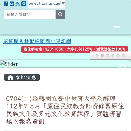
花蓮縣秀林鄉銅蘭國小資訊網
跳至主內容區
Select Language
▼
search
花蓮縣秀林鄉銅蘭國小資訊網
最佳解析度1920*1080，文字比例125%，瀏覽器縮放100%
頁尾區域
主內容區域
本站消息
0704(二)函轉國立臺中教育大學為辦理
112年7-8月「原住民族教育師資修習原住
民族文化及多元文化教育課程」實體研習
場次報名資訊