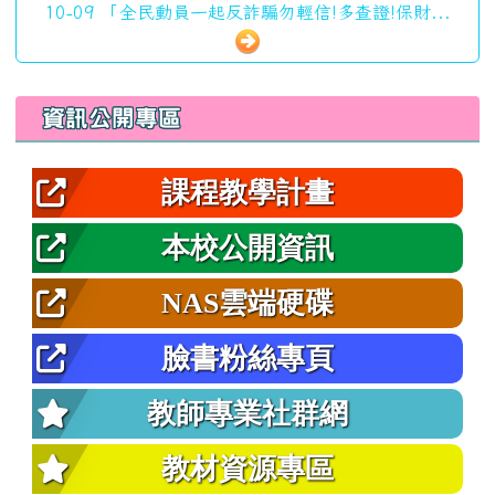
10-09 「全民動員一起反詐騙勿輕信!多查證!保財...
左邊區域內容
資訊公開專區
課程教學計畫
本校公開資訊
NAS雲端硬碟
臉書粉絲專頁
教師專業社群網
教材資源專區