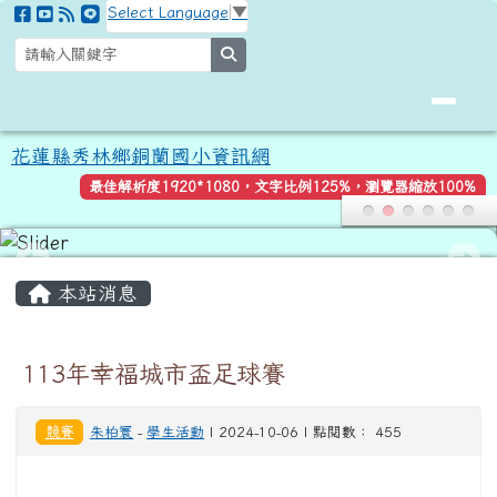
花蓮縣秀林鄉銅蘭國小資訊網
跳至主內容區
Select Language
▼
search
花蓮縣秀林鄉銅蘭國小資訊網
最佳解析度1920*1080，文字比例125%，瀏覽器縮放100%
頁尾區域
主內容區域
本站消息
113年幸福城市盃足球賽
競賽
朱柏寰
-
學生活動
| 2024-10-06 | 點閱數： 455