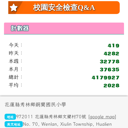
校園安全檢查Q&A
計數器
今天：
昨天：
本週：
本月：
總計：
平均：
頁尾區域內容
花蓮縣秀林鄉銅蘭國民小學
972011 花蓮縣秀林鄉文蘭村70號 [
google map
]
地址
No. 70, Wenlan, Xiulin Township, Hualien
英文地址