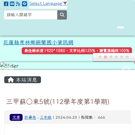
花蓮縣秀林鄉銅蘭國小資訊網
跳至主內容區
Select Language
▼
search
花蓮縣秀林鄉銅蘭國小資訊網
最佳解析度1920*1080，文字比例125%，瀏覽器縮放100%
頁尾區域
主內容區域
本站消息
三甲蘇○東5號(112學年度第1學期)
文章
許壽亮
-
三年級
| 2024-04-23 | 點閱數： 666