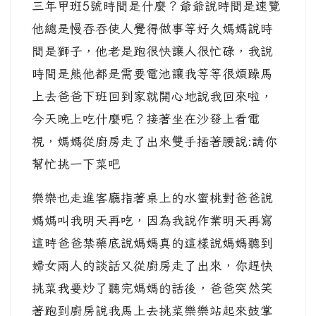
三年甲班5號時間是什麼？爺爺說時間是速覽
他總是慢吞吞使人覺得做事等好久媽媽說時
間是獅子，他老是跑很快讓人很忙碌，我說
時間是熊他都是需要電池讓我等等很煩躁馬
上去爸爸下班回到家就開心地說我回來啦，
今天晚上吃什麼呢？接著坐在沙發上看電
視，媽媽從廚房走了出來雙手插著腰說:請你
幫忙挑一下菜吧
樂樂也走進客廳指著桌上的水蜜桃對爸爸說
媽媽叫我明天再吃，因為我說作業明天再寫
這時爸爸禁藥底說媽媽真的這樣說媽媽聽到
婦女兩人的談話又從廚房走了出來，你趕快
挑菜我要炒了聽完媽媽的話後，爸爸突然笑
著跑到廚房說我馬上去挑菜樂樂站起來鼓掌