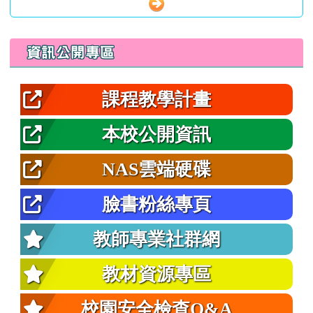
左邊區域內容
資訊公開專區
課程教學計畫
本校公開資訊
NAS雲端硬碟
臉書粉絲專頁
教師專業社群網
教材資源專區
校園安全檢查Q&A