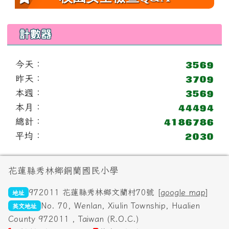
計數器
今天：
昨天：
本週：
本月：
總計：
平均：
頁尾區域內容
花蓮縣秀林鄉銅蘭國民小學
972011 花蓮縣秀林鄉文蘭村70號 [
google map
]
地址
No. 70, Wenlan, Xiulin Township, Hualien
英文地址
County 972011 , Taiwan (R.O.C.)