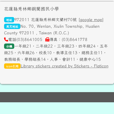
頁尾區域內容
花蓮縣秀林鄉銅蘭國民小學
972011 花蓮縣秀林鄉文蘭村70號 [
google map
]
地址
No. 70, Wenlan, Xiulin Township, Hualien
英文地址
County 972011 , Taiwan (R.O.C.)
電話(03)8641005
傳真：(03)8641778
一年級21，二年級22，三年級23，四年級24，五年
分機
級25，六年級26，校長10，教導主任13，總務主任11，
教務組長、學務組長14，人事、會計11，健康中心15
Library stickers created by Stickers - Flaticon
icon引用