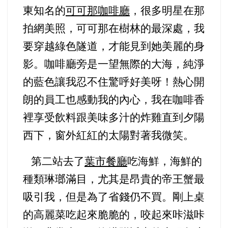
東知名的
可可那咖啡廳
，很多明星在那
拍網美照，可可那在樹林的最深處，我
要穿越綠色隧道，才能見到她美麗的身
影。咖啡廳旁是一望無際的大海，純淨
的藍色讓我忍不住驚呼好美呀！熱心開
朗的員工也感動我的內心，我在咖啡香
裡享受飲料跟美味多汁的炸雞直到夕陽
西下，窗外紅紅的太陽對著我微笑。
第二站去了
葉市餐廳
吃海鮮，海鮮的
種類琳瑯滿目，尤其是昂貴的帝王蟹最
吸引我，但是為了省錢仍不買。剛上桌
的高麗菜吃起來脆脆的，咬起來咔滋咔