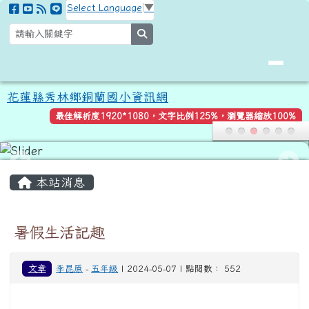
花蓮縣秀林鄉銅蘭國小資訊網
跳至主內容區
Select Language
▼
search
花蓮縣秀林鄉銅蘭國小資訊網
最佳解析度1920*1080，文字比例125%，瀏覽器縮放100%
頁尾區域
主內容區域
本站消息
暑假生活記趣
文章
李昆原
-
五年級
| 2024-05-07 | 點閱數： 552