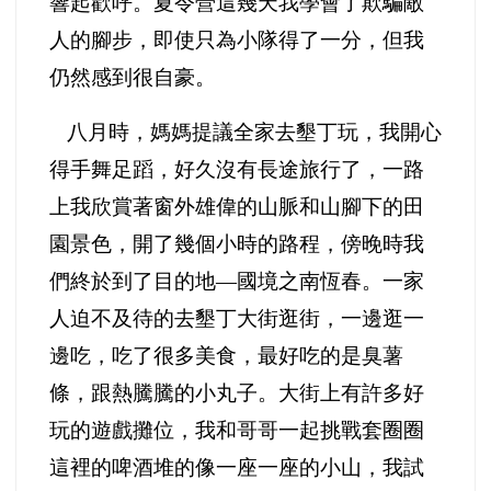
響起歡呼。夏令營這幾天我學會了欺騙敵
人的腳步，即使只為小隊得了一分，但我
仍然感到很自豪。
八月時，媽媽提議
全家去墾丁玩，我開心
得手舞足蹈，好久沒有長途旅行了，一路
上我欣賞著窗外雄偉的山脈和山腳下的田
園景色，開了幾個小時的路程，傍晚時我
們終於到了目的地—國境之南恆春。一家
人迫不及待的去墾丁大街逛街，一邊逛一
邊吃，吃了很多美食，最好吃的是臭薯
條，跟熱騰騰的小丸子。大街上有許多好
玩的遊戲攤位，我和哥哥一起挑戰套圈圈
這裡的啤酒堆的像一座一座的小山，我試