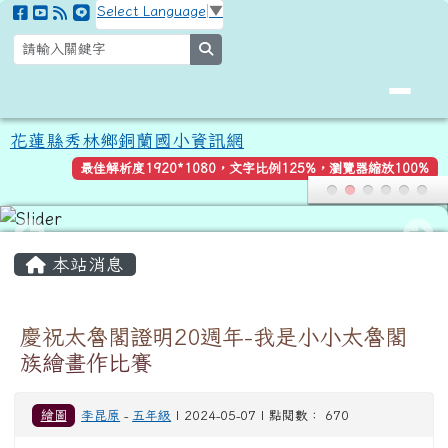
花蓮縣秀林鄉銅蘭國小資訊網
跳至主內容區
Select Language
▼
search
花蓮縣秀林鄉銅蘭國小資訊網
最佳解析度1920*1080，文字比例125%，瀏覽器縮放100%
頁尾區域
主內容區域
本站消息
慶祝太魯閣證明20週年-我是小小太魯閣
族繪畫作比賽
繪圖
李昆原
-
五年級
| 2024-05-07 | 點閱數： 670