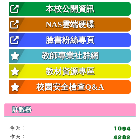
本校公開資訊
NAS雲端硬碟
臉書粉絲專頁
教師專業社群網
教材資源專區
校園安全檢查Q&A
計數器
今天：
昨天：