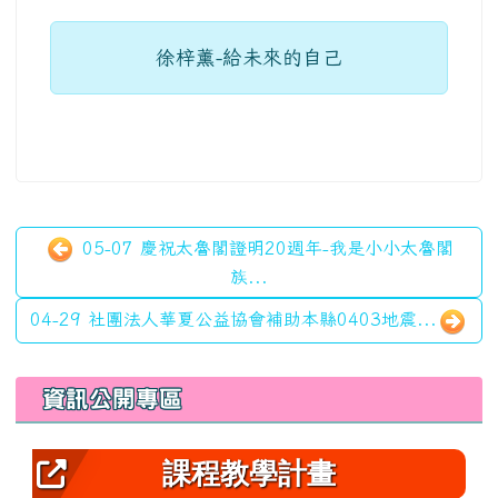
徐梓薰-給未來的自己
05-07 慶祝太魯閣證明20週年-我是小小太魯閣
族...
04-29 社團法人華夏公益協會補助本縣0403地震...
左邊區域內容
資訊公開專區
課程教學計畫