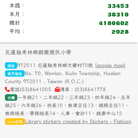
本週：
本月：
總計：
平均：
頁尾區域內容
花蓮縣秀林鄉銅蘭國民小學
972011 花蓮縣秀林鄉文蘭村70號 [
google map
]
地址
No. 70, Wenlan, Xiulin Township, Hualien
英文地址
County 972011 , Taiwan (R.O.C.)
電話(03)8641005
傳真：(03)8641778
一年級21，二年級22，三年級23，四年級24，五年
分機
級25，六年級26，校長10，教導主任13，總務主任11，
教務組長、學務組長14，人事、會計11，健康中心15
Library stickers created by Stickers - Flaticon
icon引用