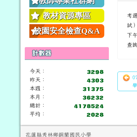
教師專業社群網
教材資源專區
考選
試）
校園安全檢查Q&A
下午
查
計數器
今天：
0
昨天：
學
本週：
本月：
總計：
平均：
頁尾區域內容
花蓮縣秀林鄉銅蘭國民小學