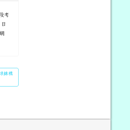
段考
 日
網
足球錦標