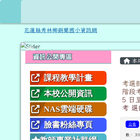
跳至主內容區
花蓮縣秀林鄉銅蘭國小資
花蓮縣秀林鄉銅蘭國小資訊網
頁尾區域
左邊區域內容
主內
資訊公開專區
本
課程教學計畫
考選
階段考
本校公開資訊
5 日
考 
NAS雲端硬碟
臉書粉絲專頁
公告
數： 30