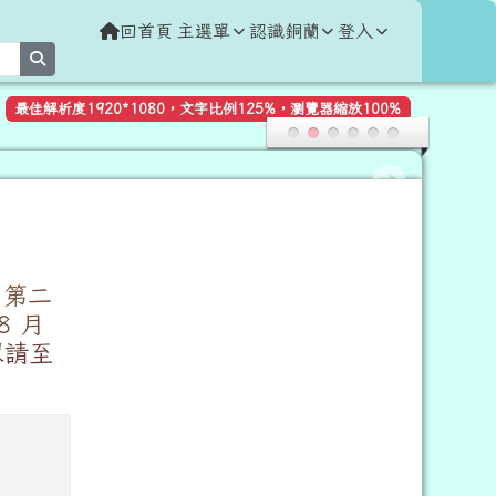
回首頁
主選單
認識銅蘭
登入
search
最佳解析度1920*1080，文字比例125%，瀏覽器縮放100%
（第二
8 月
眾請至