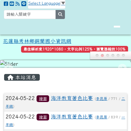
花蓮縣秀林鄉銅蘭國小資訊網
跳至主內容區
Select Language
▼
search
花蓮縣秀林鄉銅蘭國小資訊網
最佳解析度1920*1080，文字比例125%，瀏覽器縮放100%
頁尾區域
主內容區域
本站消息
文章列表
2024-05-22
海洋教育著色比賽
繪圖
(
李昆原
/ 771 /
二
年級
)
2024-05-22
海洋教育著色比賽
繪圖
(
李昆原
/ 839 /
一
年級
)