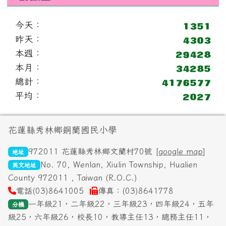
今天：
昨天：
本週：
本月：
總計：
平均：
頁尾區域內容
花蓮縣秀林鄉銅蘭國民小學
972011 花蓮縣秀林鄉文蘭村70號 [
google map
]
地址
No. 70, Wenlan, Xiulin Township, Hualien
英文地址
County 972011 , Taiwan (R.O.C.)
電話(03)8641005
傳真：(03)8641778
一年級21，二年級22，三年級23，四年級24，五年
分機
級25，六年級26，校長10，教導主任13，總務主任11，