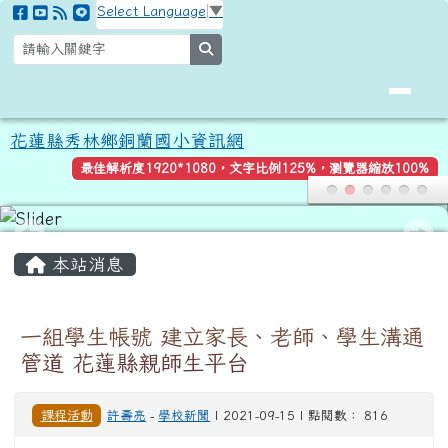
花蓮縣秀林鄉銅蘭國小資訊網
跳至主內容區
Select Language
▼
search
花蓮縣秀林鄉銅蘭國小資訊網
最佳解析度1920*1080，文字比例125%，瀏覽器縮放100%
頁尾區域
主內容區域
本站消息
一組學生帳號 建立家長、老師、學生溝通
管道 花蓮縣親師生平台
課程活動
許壽亮
-
學校新聞
| 2021-09-15 | 點閱數： 816