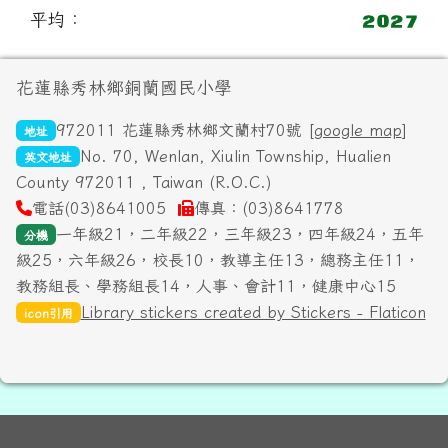
平均：
頁尾區域內容
花蓮縣秀林鄉銅蘭國民小學
972011 花蓮縣秀林鄉文蘭村70號 [
google map
]
地址
No. 70, Wenlan, Xiulin Township, Hualien
英文地址
County 972011 , Taiwan (R.O.C.)
電話(03)8641005
傳真：(03)8641778
一年級21，二年級22，三年級23，四年級24，五年
分機
級25，六年級26，校長10，教導主任13，總務主任11，
教務組長、學務組長14，人事、會計11，健康中心15
Library stickers created by Stickers - Flaticon
icon引用