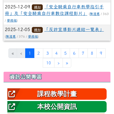
2025-12-09
「安全騎乘自行車教學指引手
轉知
冊」及「安全騎乘自行車數位課程影片」
(
陳瀅惠
/ 363
/
學務組
)
2025-12-05
「反詐宣導影片連結一覽表」
轉知
(
陳瀅惠
/ 376 /
學務組
)
(目前頁次)
«
‹
1
2
3
4
5
6
7
8
9
下一頁
最後頁
10
›
»
左邊區域內容
資訊公開專區
課程教學計畫
本校公開資訊