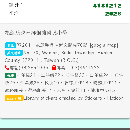
總計：
平均：
頁尾區域內容
花蓮縣秀林鄉銅蘭國民小學
972011 花蓮縣秀林鄉文蘭村70號 [
google map
]
地址
No. 70, Wenlan, Xiulin Township, Hualien
英文地址
County 972011 , Taiwan (R.O.C.)
電話(03)8641005
傳真：(03)8641778
一年級21，二年級22，三年級23，四年級24，五年
分機
級25，六年級26，校長10，教導主任13，總務主任11，
教務組長、學務組長14，人事、會計11，健康中心15
Library stickers created by Stickers - Flaticon
icon引用