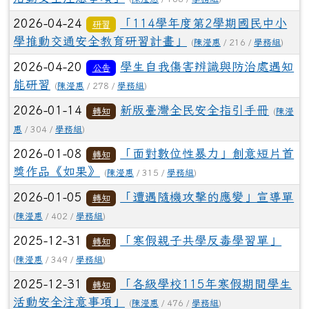
2026-04-24
「114學年度第2學期國民中小
研習
學推動交通安全教育研習計畫」
(
陳瀅惠
/ 216 /
學務組
)
2026-04-20
學生自我傷害辨識與防治處遇知
公告
能研習
(
陳瀅惠
/ 278 /
學務組
)
2026-01-14
新版臺灣全民安全指引手冊
轉知
(
陳瀅
惠
/ 304 /
學務組
)
2026-01-08
「面對數位性暴力」創意短片首
轉知
獎作品《如果》
(
陳瀅惠
/ 315 /
學務組
)
2026-01-05
「遭遇隨機攻擊的應變」宣導單
轉知
(
陳瀅惠
/ 402 /
學務組
)
2025-12-31
「寒假親子共學反毒學習單」
轉知
(
陳瀅惠
/ 349 /
學務組
)
2025-12-31
「各級學校115年寒假期間學生
轉知
活動安全注意事項」
(
陳瀅惠
/ 476 /
學務組
)