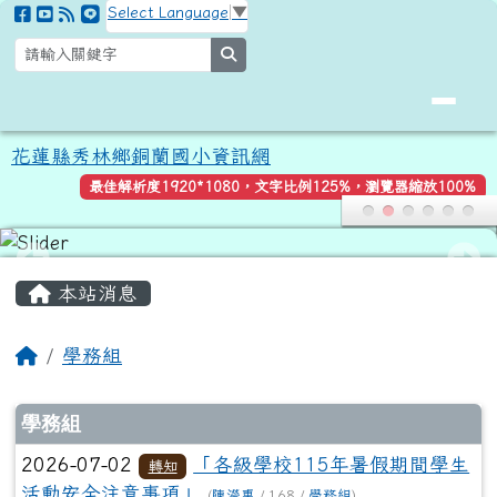
花蓮縣秀林鄉銅蘭國小資訊網
跳至主內容區
Select Language
▼
search
花蓮縣秀林鄉銅蘭國小資訊網
最佳解析度1920*1080，文字比例125%，瀏覽器縮放100%
頁尾區域
主內容區域
本站消息
回首頁
學務組
文章列表
學務組
2026-07-02
「各級學校115年暑假期間學生
轉知
活動安全注意事項」
(
陳瀅惠
/ 168 /
學務組
)