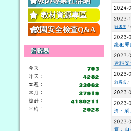
教師專業社群網
2024-
教材資源專區
2023-
(
許壽亮
/ 
校園安全檢查Q&A
2023-
錢犯罪
計數器
2023-
資料安
今天：
2023-
昨天：
(
許壽亮
/ 
本週：
2023-
本月：
總計：
2023-
平均：
清、刷
2023-
實；山