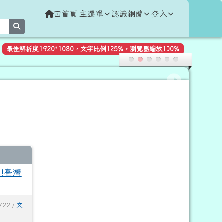
回首頁
主選單
認識銅蘭
登入
search
最佳解析度1920*1080，文字比例125%，瀏覽器縮放100%
!臺灣
722 /
文