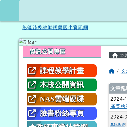
跳至主內容區
花蓮縣秀林鄉銅蘭國小資
花蓮縣秀林鄉銅蘭國小資訊網
頁尾區域
左邊區域內容
主內
資訊公開專區
本
課程教學計畫
回首
文
本校公開資訊
文章
文章跑
NAS雲端硬碟
2024-
高等檢
臉書粉絲專頁
2024-
章跑馬燈
)