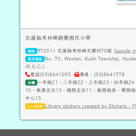
頁尾區域內容
花蓮縣秀林鄉銅蘭國民小學
972011 花蓮縣秀林鄉文蘭村70號 [
google 
地址
No. 70, Wenlan, Xiulin Township, Hual
英文地址
(R.O.C.)
電話(03)8641005
傳真：(03)8641778
一年級21，二年級22，三年級23，四年級24
分機
10，教導主任13，總務主任11，教務組長、學務組
中心15
Library stickers created by Stickers - F
icon引用