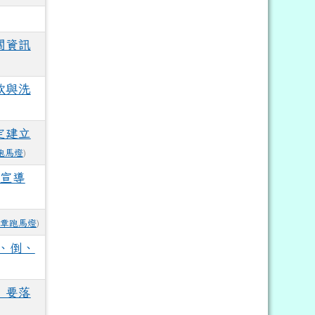
關資訊
欺與洗
定建立
跑馬燈
)
詐宣導
章跑馬燈
)
、倒、
，要落