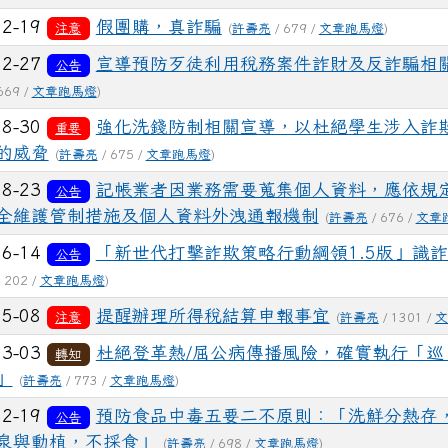
02-19
假團購，真詐騙
注意
(
許壽亮
/ 679 /
文章跑馬燈
)
12-27
宣導預防歹徒利用稅務案件詐財及反詐騙相
公告
669 /
文章跑馬燈
)
08-30
強化洗錢防制相關宣導，以杜絕學生涉入詐
重要
的威脅
(
許壽亮
/ 675 /
文章跑馬燈
)
08-23
記帳業者因業務需要蒐集個人資料，應依規
公告
全維護管制措施及個人資料外洩通報機制
(
許壽亮
/ 676 /
文章
06-14
「新世代打擊詐欺策略行動綱領1.5版」識
公告
1202 /
文章跑馬燈
)
05-08
提醒辦理所得稅結算申報事宜
注意
(
許壽亮
/ 1301 /
文
03-03
杜絕登革熱/屈公病傳播風險，確實執行「巡
轉知
」
(
許壽亮
/ 773 /
文章跑馬燈
)
02-19
預防食品中毒五要二不原則：「洗鮮分熱存
公告
泉與動植，不採食」
(
許壽亮
/ 698 /
文章跑馬燈
)