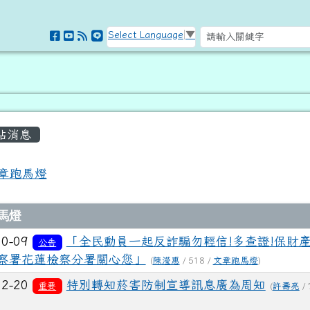
訊網
Select Language
▼
容區域
站消息
頁
章跑馬燈
列表
馬燈
10-09
「全民動員一起反詐騙勿輕信!多查證!保財產
公告
察署花蓮檢察分署關心您」
(
陳瀅惠
/ 518 /
文章跑馬燈
)
02-20
特別轉知菸害防制宣導訊息廣為周知
重要
(
許壽亮
/ 