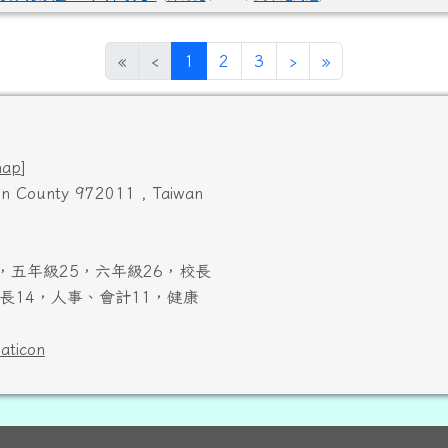
(目前頁次)
下一頁
最後頁
«
‹
1
2
3
›
»
map
]
ien County 972011 , Taiwan
，五年級25，六年級26，校長
長14，人事、會計11，健康
laticon