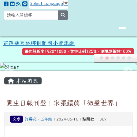
花蓮縣秀林鄉銅蘭國小資訊網
跳至主內容區
Select Language
▼
search
花蓮縣秀林鄉銅蘭國小資訊網
最佳解析度1920*1080，文字比例125%，瀏覽器縮放100%
頁尾區域
主內容區域
本站消息
更生日報刊登！宋張鐶藇「微聲世界」
文章
許壽亮
-
五年級
| 2024-05-16 | 點閱數： 867