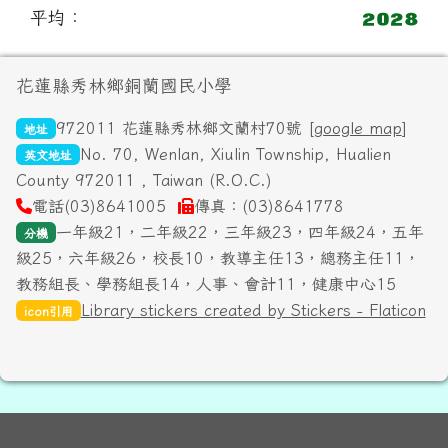
平均：
頁尾區域內容
花蓮縣秀林鄉銅蘭國民小學
972011 花蓮縣秀林鄉文蘭村70號 [
google map
]
地址
No. 70, Wenlan, Xiulin Township, Hualien
英文地址
County 972011 , Taiwan (R.O.C.)
電話(03)8641005
傳真：(03)8641778
一年級21，二年級22，三年級23，四年級24，五年
分機
級25，六年級26，校長10，教導主任13，總務主任11，
教務組長、學務組長14，人事、會計11，健康中心15
Library stickers created by Stickers - Flaticon
icon引用