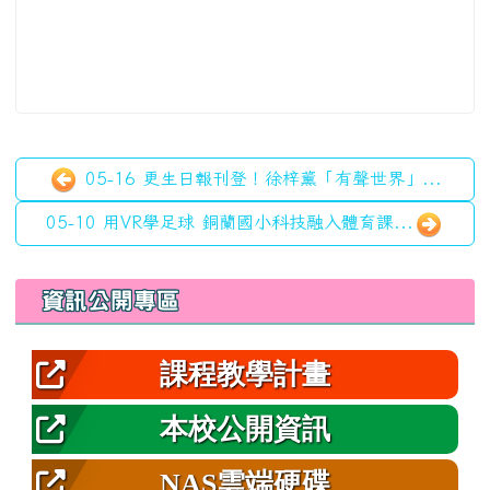
05-16 更生日報刊登！徐梓薰「有聲世界」...
05-10 用VR學足球 銅蘭國小科技融入體育課...
左邊區域內容
資訊公開專區
課程教學計畫
本校公開資訊
NAS雲端硬碟