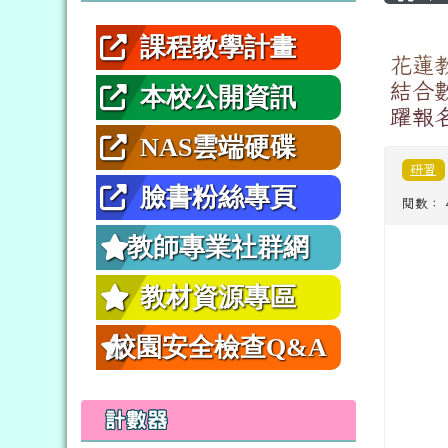
課程教學計畫
花蓮
結合
本校公開資訊
躍報
NAS雲端硬碟
研習
臉書粉絲專頁
閱數： 
教師專業社群網
教材資源專區
校園安全檢查Q&A
計數器