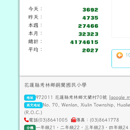
今天：
昨天：
本週：
本月：
總計：
平均：
1
頁尾區域內容
花蓮縣秀林鄉銅蘭國民小學
972011 花蓮縣秀林鄉文蘭村70號 [
google 
地址
No. 70, Wenlan, Xiulin Township, Hual
英文地址
(R.O.C.)
電話(03)8641005
傳真：(03)8641778
一年級21，二年級22，三年級23，四年級24
分機