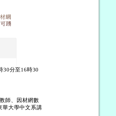
因材網
可踴
時30分至16時30
er教師、因材網數
師、東華大學中文系講