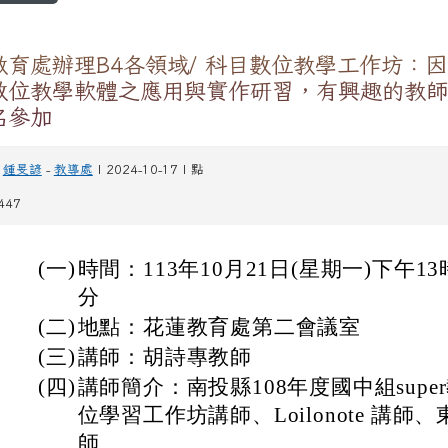
教育處辦理B4各領域/ 科目數位教學工作坊：
數位教學軟體之應用與實作研習，有興趣的教師
名參加
鍾旻諺
-
教導處
| 2024-10-17 | 點
447
(一)
時間：113年10月21日(星期一)下午13
分
(二)
地點：花蓮教育處第二會議室
(三)
講師：胡詩專教師
(四)
講師簡介：南投縣108年度國中組sup
位學習工作坊講師、Loilonote 講
師