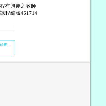
課程有興趣之教師
程編號461714
球賽...