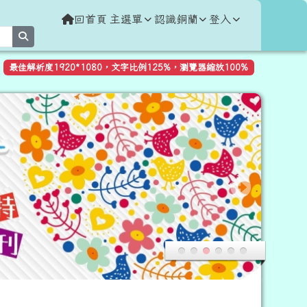
回首頁
主選單
認識銅蘭
登入
search
最佳解析度1920*1080，文字比例125%，瀏覽器縮放100%