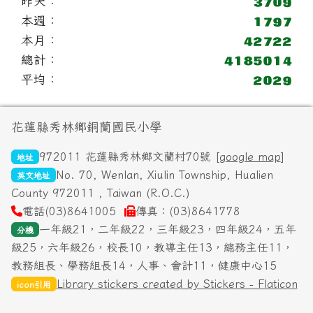
昨天：
本週：
本月：
總計：
平均：
頁尾區域內容
花蓮縣秀林鄉銅蘭國民小學
972011 花蓮縣秀林鄉文蘭村70號 [
google map
]
地址
No. 70, Wenlan, Xiulin Township, Hualien
英文地址
County 972011 , Taiwan (R.O.C.)
電話(03)8641005
傳真：(03)8641778
一年級21，二年級22，三年級23，四年級24，五年
分機
級25，六年級26，校長10，教導主任13，總務主任11，
教務組長、學務組長14，人事、會計11，健康中心15
Library stickers created by Stickers - Flaticon
icon引用