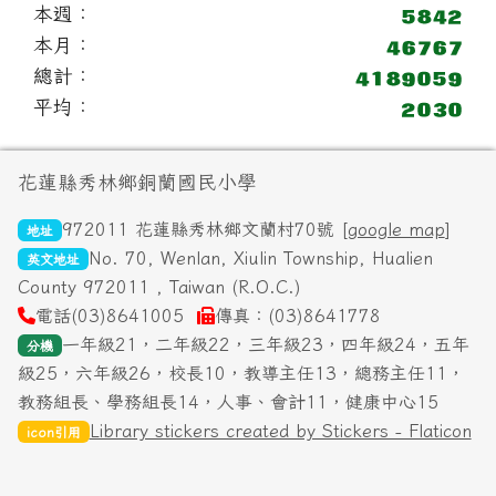
本週：
本月：
總計：
平均：
頁尾區域內容
花蓮縣秀林鄉銅蘭國民小學
972011 花蓮縣秀林鄉文蘭村70號 [
google map
]
地址
No. 70, Wenlan, Xiulin Township, Hualien
英文地址
County 972011 , Taiwan (R.O.C.)
電話(03)8641005
傳真：(03)8641778
一年級21，二年級22，三年級23，四年級24，五年
分機
級25，六年級26，校長10，教導主任13，總務主任11，
教務組長、學務組長14，人事、會計11，健康中心15
Library stickers created by Stickers - Flaticon
icon引用