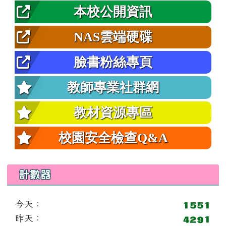
本校公開資訊
NAS雲端硬碟
臉書粉絲專頁
教師專業社群網
教材資源專區
校園安全檢查Q&A
計數器
今天：
昨天：