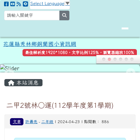
花蓮縣秀林鄉銅蘭國小資訊網
跳至主內容區
Select Language
▼
search
花蓮縣秀林鄉銅蘭國小資訊網
最佳解析度1920*1080，文字比例125%，瀏覽器縮放100%
頁尾區域
主內容區域
本站消息
二甲2號林○運(112學年度第1學期)
文章
許壽亮
-
二年級
| 2024-04-23 | 點閱數： 886