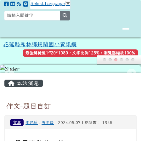
花蓮縣秀林鄉銅蘭國小資訊網
跳至主內容區
Select Language
▼
search
花蓮縣秀林鄉銅蘭國小資訊網
最佳解析度1920*1080，文字比例125%，瀏覽器縮放100%
頁尾區域
主內容區域
本站消息
作文-題目自訂
文章
李昆原
-
五年級
| 2024-05-07 | 點閱數： 1345