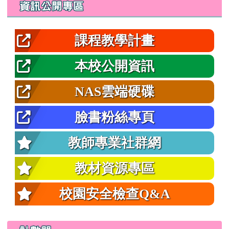
左邊區域內容
資訊公開專區
課程教學計畫
本校公開資訊
NAS雲端硬碟
臉書粉絲專頁
教師專業社群網
教材資源專區
校園安全檢查Q&A