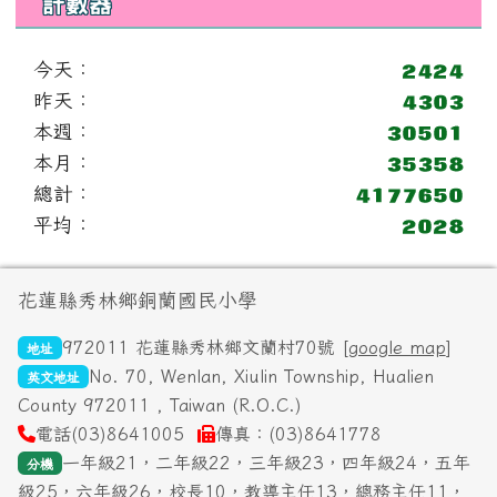
計數器
今天：
昨天：
本週：
本月：
總計：
平均：
頁尾區域內容
花蓮縣秀林鄉銅蘭國民小學
972011 花蓮縣秀林鄉文蘭村70號 [
google map
]
地址
No. 70, Wenlan, Xiulin Township, Hualien
英文地址
County 972011 , Taiwan (R.O.C.)
電話(03)8641005
傳真：(03)8641778
一年級21，二年級22，三年級23，四年級24，五年
分機
級25，六年級26，校長10，教導主任13，總務主任11，