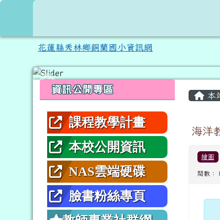
跳至主內容區
花蓮縣秀林鄉銅蘭國小資
花蓮縣秀林鄉銅蘭國小資訊網
頁尾區域
左邊區域內容
主內
資訊公開專區
本
課程教學計畫
海洋
本校公開資訊
繪圖
NAS雲端硬碟
閱數： 
臉書粉絲專頁