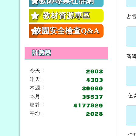
教師專業社群網
教材資源專區
古
校園安全檢查Q&A
計數器
高
今天：
昨天：
本週：
伍
本月：
總計：
平均：
任