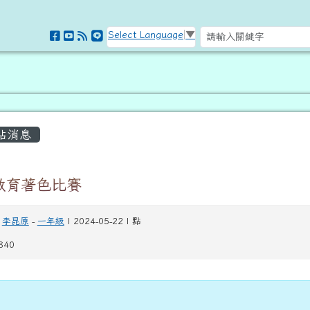
訊網
Select Language
▼
容區域
站消息
教育著色比賽
李昆原
-
一年級
| 2024-05-22 | 點
840