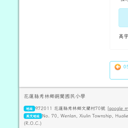
高
0
頁尾區域內容
花蓮縣秀林鄉銅蘭國民小學
972011 花蓮縣秀林鄉文蘭村70號 [
google 
地址
No. 70, Wenlan, Xiulin Township, Hual
英文地址
(R.O.C.)