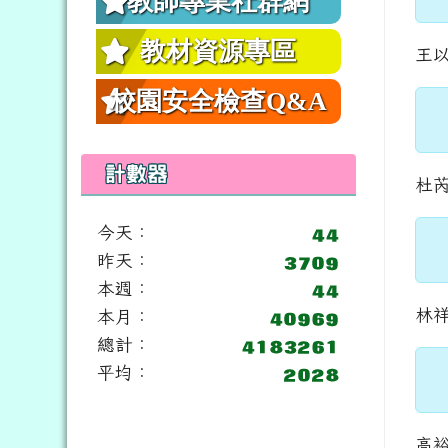
教師專業社群網
教材資源專區
王
校園安全檢查Q&A
計數器
杜
今天：
昨天：
本週：
林
本月：
總計：
平均：
高