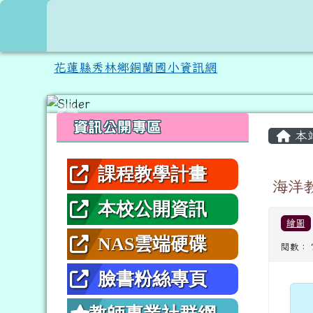
跳至主內容區
花蓮縣秀林鄉銅蘭國小資
花蓮縣秀林鄉銅蘭國小資訊網
頁尾區域
左邊區域內容
主內
資訊公開專區
本
課程教學計畫
海洋
本校公開資訊
繪圖
NAS雲端硬碟
閱數： 
臉書粉絲專頁