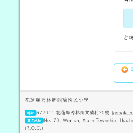
古
0
頁尾區域內容
花蓮縣秀林鄉銅蘭國民小學
972011 花蓮縣秀林鄉文蘭村70號 [
google 
地址
No. 70, Wenlan, Xiulin Township, Hual
英文地址
(R.O.C.)