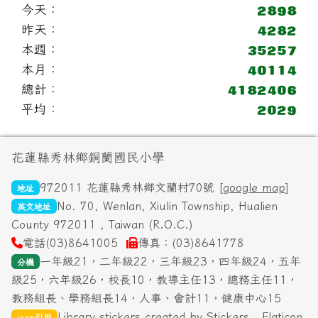
今天：
昨天：
本週：
本月：
總計：
平均：
頁尾區域內容
花蓮縣秀林鄉銅蘭國民小學
972011 花蓮縣秀林鄉文蘭村70號 [
google map
]
地址
No. 70, Wenlan, Xiulin Township, Hualien
英文地址
County 972011 , Taiwan (R.O.C.)
電話(03)8641005
傳真：(03)8641778
一年級21，二年級22，三年級23，四年級24，五年
分機
級25，六年級26，校長10，教導主任13，總務主任11，
教務組長、學務組長14，人事、會計11，健康中心15
Library stickers created by Stickers - Flaticon
icon引用