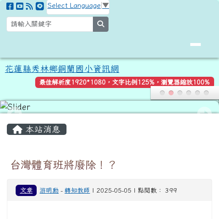
花蓮縣秀林鄉銅蘭國小資訊網
跳至主內容區
Select Language
▼
search
花蓮縣秀林鄉銅蘭國小資訊網
最佳解析度1920*1080，文字比例125%，瀏覽器縮放100%
頁尾區域
主內容區域
本站消息
台灣體育班將廢除！？
文章
游明勳
-
轉知教師
| 2025-05-05 | 點閱數： 399