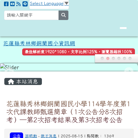
花蓮縣秀林鄉銅蘭國小資訊網
跳至主內容區
Select Language
▼
search
花蓮縣秀林鄉銅蘭國小資訊網
最佳解析度1920*1080，文字比例125%，瀏覽器縮放100%
頁尾區域
主內容區域
本站消息
花蓮縣秀林鄉銅蘭國民小學114學年度第1
次代課教師甄選簡章（1次公告分8次招
考）─第2次招考結果及第3次招考公告
公告
游明勳
-
徵才消息
| 2025-08-15 | 點閱數： 1369