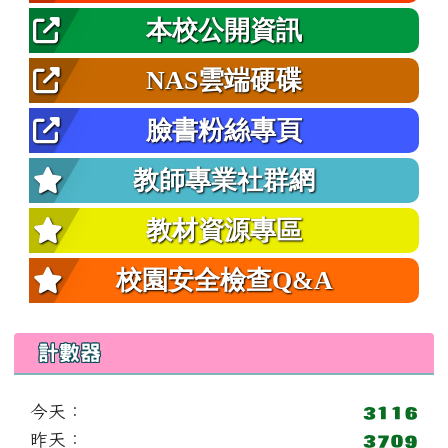
本校公開資訊
NAS雲端硬碟
臉書粉絲專頁
教師專業社群網
教材資源專區
校園安全檢查Q&A
計數器
今天：
昨天：