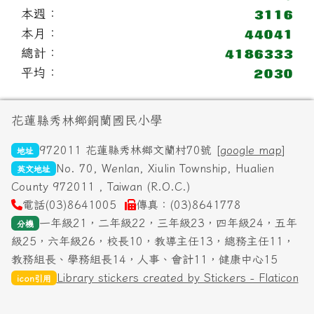
本週：
本月：
總計：
平均：
頁尾區域內容
花蓮縣秀林鄉銅蘭國民小學
972011 花蓮縣秀林鄉文蘭村70號 [
google map
]
地址
No. 70, Wenlan, Xiulin Township, Hualien
英文地址
County 972011 , Taiwan (R.O.C.)
電話(03)8641005
傳真：(03)8641778
一年級21，二年級22，三年級23，四年級24，五年
分機
級25，六年級26，校長10，教導主任13，總務主任11，
教務組長、學務組長14，人事、會計11，健康中心15
Library stickers created by Stickers - Flaticon
icon引用