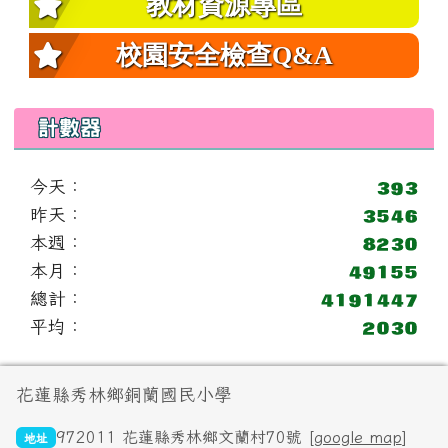
教材資源專區
校園安全檢查Q&A
計數器
今天：
昨天：
本週：
本月：
總計：
平均：
頁尾區域內容
花蓮縣秀林鄉銅蘭國民小學
972011 花蓮縣秀林鄉文蘭村70號 [
google map
]
地址