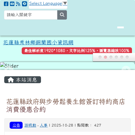
花蓮縣秀林鄉銅蘭國小資訊網
跳至主內容區
Select Language
▼
search
花蓮縣秀林鄉銅蘭國小資訊網
最佳解析度1920*1080，文字比例125%，瀏覽器縮放100%
頁尾區域
主內容區域
本站消息
花蓮縣政府與步勞鬆養生館簽訂特約商店
消費優惠合約
公告
游明勳
-
人事
| 2025-10-28 | 點閱數： 427