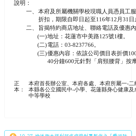
說明：
一、
本府及所屬機關學校現職人員憑員工
折扣，期限自即日起至116年12月31
二、
旨揭特約商店地址、聯絡電話及優惠
(一)
地址：花蓮市中美路125號1樓。
(二)
電話：03-8237766。
(三)
優惠內容：依該公司價目表折價10
40分鐘600元針對「肩頸腰背」按
正
本府首長辦公室、本府各處、本府所屬一-二
本：
本縣各公立國民中-小學、花蓮縣身心健康及
中等學校