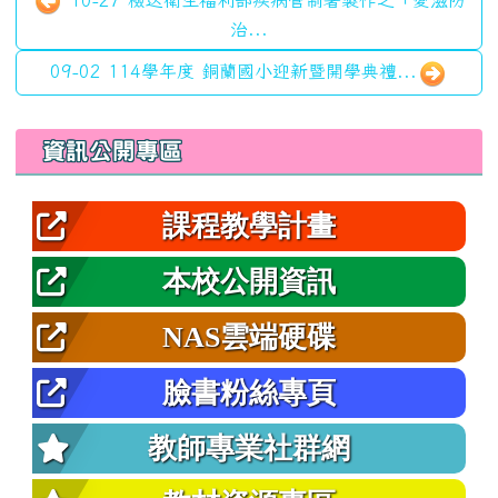
10-27 檢送衛生福利部疾病管制署製作之「愛滋防
治...
09-02 114學年度 銅蘭國小迎新暨開學典禮...
左邊區域內容
資訊公開專區
課程教學計畫
本校公開資訊
NAS雲端硬碟
臉書粉絲專頁
教師專業社群網