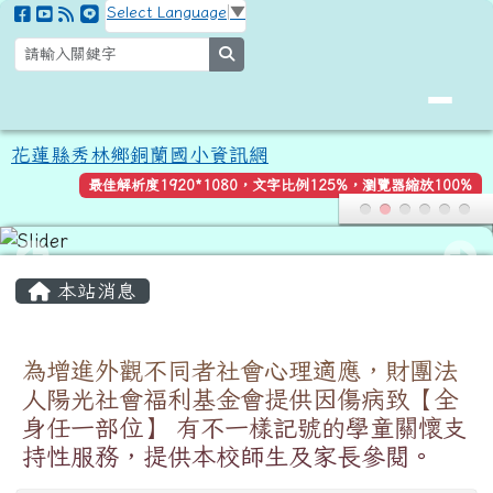
花蓮縣秀林鄉銅蘭國小資訊網
跳至主內容區
Select Language
▼
search
花蓮縣秀林鄉銅蘭國小資訊網
最佳解析度1920*1080，文字比例125%，瀏覽器縮放100%
頁尾區域
主內容區域
本站消息
為增進外觀不同者社會心理適應，財團法
人陽光社會福利基金會提供因傷病致【全
身任一部位】 有不一樣記號的學童關懷支
持性服務，提供本校師生及家長參閱。