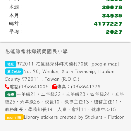
本週：
本月：
總計：
平均：
頁尾區域內容
花蓮縣秀林鄉銅蘭國民小學
972011 花蓮縣秀林鄉文蘭村70號 [
google map
]
地址
No. 70, Wenlan, Xiulin Township, Hualien
英文地址
County 972011 , Taiwan (R.O.C.)
電話(03)8641005
傳真：(03)8641778
一年級21，二年級22，三年級23，四年級24，五年
分機
級25，六年級26，校長10，教導主任13，總務主任11，
教務組長、學務組長14，人事、會計11，健康中心15
Library stickers created by Stickers - Flaticon
icon引用