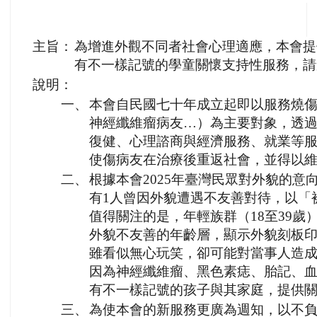
主旨：
為增進外觀不同者社會心理適應，本會提
有不一樣記號的學童關懷支持性服務，請
說明：
一、
本會自民國七十年成立起即以服務燒
神經纖維瘤病友…）為主要對象，透
復健、心理諮商與經濟服務、就業等
使傷病友在治療後重返社會，並得以
二、
根據本會2025年臺灣民眾對外貌的意
有1人曾因外貌遭遇不友善對待，以「
值得關注的是，年輕族群（18至39歲
外貌不友善的年齡層，顯示外貌刻板
雖看似無心玩笑，卻可能對當事人造
因為神經纖維瘤、黑色素痣、胎記、
有不一樣記號的孩子與其家庭，提供
三、
為使本會的新服務更廣為週知，以不