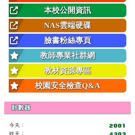
本校公開資訊
NAS雲端硬碟
臉書粉絲專頁
教師專業社群網
教材資源專區
校園安全檢查Q&A
計數器
今天：
昨天：