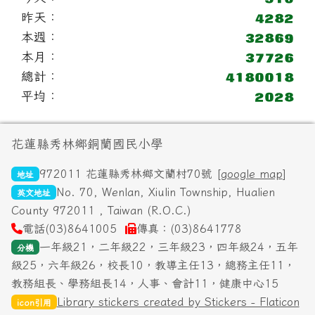
昨天：
本週：
本月：
總計：
平均：
頁尾區域內容
花蓮縣秀林鄉銅蘭國民小學
972011 花蓮縣秀林鄉文蘭村70號 [
google map
]
地址
No. 70, Wenlan, Xiulin Township, Hualien
英文地址
County 972011 , Taiwan (R.O.C.)
電話(03)8641005
傳真：(03)8641778
一年級21，二年級22，三年級23，四年級24，五年
分機
級25，六年級26，校長10，教導主任13，總務主任11，
教務組長、學務組長14，人事、會計11，健康中心15
Library stickers created by Stickers - Flaticon
icon引用