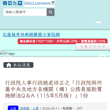
花蓮縣秀林鄉銅蘭國小資訊網
跳至主內容區
Select Language
▼
search
花蓮縣秀林鄉銅蘭國小資訊網
最佳解析度1920*1080，文字比例125%，瀏覽器縮放100%
頁尾區域
主內容區域
本站消息
行政院人事行政總處修正之「行政院與所
屬中央及地方各機關（構）公務員服勤實
施辦法Q＆A（115年5月版）」1份
公告
游明勳
-
人事
| 2026-05-11 | 點閱數： 297