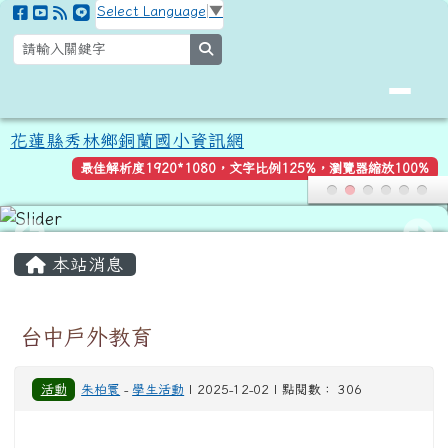
花蓮縣秀林鄉銅蘭國小資訊網
跳至主內容區
Select Language
▼
search
花蓮縣秀林鄉銅蘭國小資訊網
最佳解析度1920*1080，文字比例125%，瀏覽器縮放100%
頁尾區域
主內容區域
本站消息
台中戶外教育
活動
朱柏寰
-
學生活動
| 2025-12-02 | 點閱數： 306