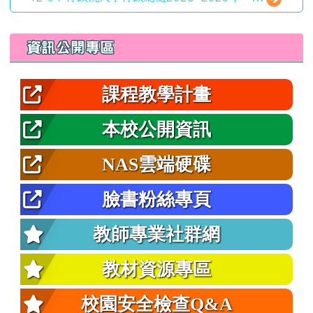
左邊區域內容
資訊公開專區
課程教學計畫
本校公開資訊
NAS雲端硬碟
臉書粉絲專頁
教師專業社群網
教材資源專區
校園安全檢查Q&A