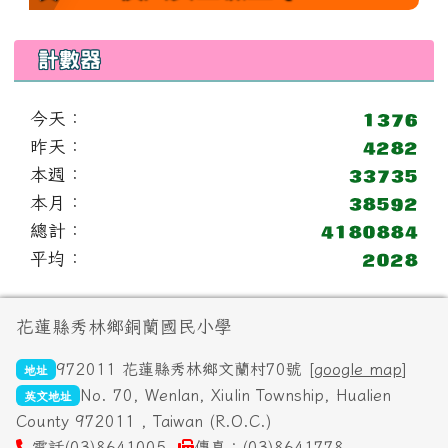
計數器
今天：
昨天：
本週：
本月：
總計：
平均：
頁尾區域內容
花蓮縣秀林鄉銅蘭國民小學
972011 花蓮縣秀林鄉文蘭村70號 [
google map
]
地址
No. 70, Wenlan, Xiulin Township, Hualien
英文地址
County 972011 , Taiwan (R.O.C.)
電話(03)8641005
傳真：(03)8641778