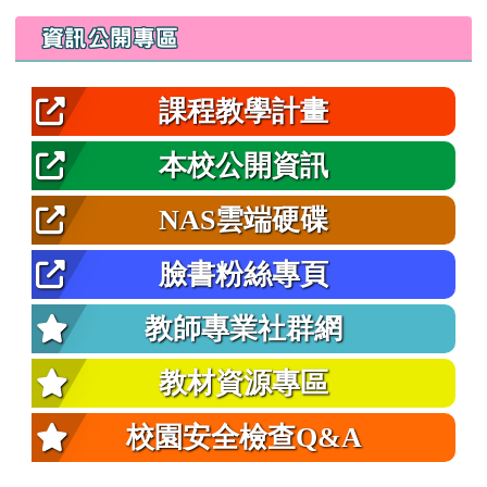
左邊區域內容
資訊公開專區
課程教學計畫
本校公開資訊
NAS雲端硬碟
臉書粉絲專頁
教師專業社群網
教材資源專區
校園安全檢查Q&A