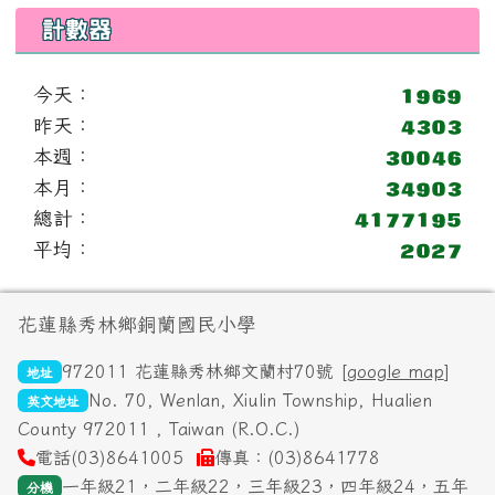
計數器
今天：
昨天：
本週：
本月：
總計：
平均：
頁尾區域內容
花蓮縣秀林鄉銅蘭國民小學
972011 花蓮縣秀林鄉文蘭村70號 [
google map
]
地址
No. 70, Wenlan, Xiulin Township, Hualien
英文地址
County 972011 , Taiwan (R.O.C.)
電話(03)8641005
傳真：(03)8641778
一年級21，二年級22，三年級23，四年級24，五年
分機