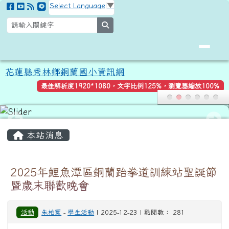
花蓮縣秀林鄉銅蘭國小資訊網
跳至主內容區
Select Language
▼
search
花蓮縣秀林鄉銅蘭國小資訊網
最佳解析度1920*1080，文字比例125%，瀏覽器縮放100%
頁尾區域
主內容區域
本站消息
2025年鯉魚潭區銅蘭跆拳道訓練站聖誕節
暨歲末聯歡晚會
活動
朱柏寰
-
學生活動
| 2025-12-23 | 點閱數： 281