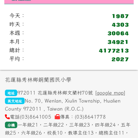
今天：
昨天：
本週：
本月：
總計：
平均：
頁尾區域內容
花蓮縣秀林鄉銅蘭國民小學
972011 花蓮縣秀林鄉文蘭村70號 [
google map
]
地址
No. 70, Wenlan, Xiulin Township, Hualien
英文地址
County 972011 , Taiwan (R.O.C.)
電話(03)8641005
傳真：(03)8641778
一年級21，二年級22，三年級23，四年級24，五年
分機
級25，六年級26，校長10，教導主任13，總務主任11，