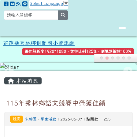
花蓮縣秀林鄉銅蘭國小資訊網
跳至主內容區
Select Language
▼
search
花蓮縣秀林鄉銅蘭國小資訊網
最佳解析度1920*1080，文字比例125%，瀏覽器縮放100%
頁尾區域
主內容區域
本站消息
115年秀林鄉語文競賽中榮獲佳績
競賽
朱柏寰
-
學生活動
| 2026-05-07 | 點閱數： 255