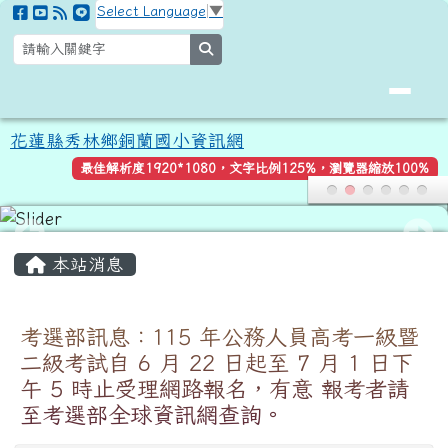
花蓮縣秀林鄉銅蘭國小資訊網
跳至主內容區
Select Language
▼
search
花蓮縣秀林鄉銅蘭國小資訊網
最佳解析度1920*1080，文字比例125%，瀏覽器縮放100%
頁尾區域
主內容區域
本站消息
考選部訊息：115 年公務人員高考一級暨
二級考試自 6 月 22 日起至 7 月 1 日下
午 5 時止受理網路報名，有意 報考者請
至考選部全球資訊網查詢。