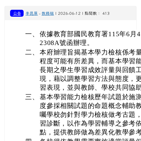
公告
李昆原
-
教務組
| 2026-06-12 | 點閱數： 413
一、
依據教育部國民教育署115年6月4
2308A號函辦理。
二、
本府辧理旨揭基本學力檢核係考
程度可能有所差異，而基本學習
長期之學生學習成效評量與回饋
現，藉以調整學習方法與態度，
習表現，並與教師、學校共同協
三、
基本學習能力檢核歷年試題於施
度參採相關試題的命題概念輔助
囑學校勿針對學力檢核做考古題
習診斷，以作為學習輔導之參考
點，提供教師做為差異化教學參