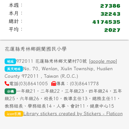
本週：
本月：
總計：
平均：
頁尾區域內容
花蓮縣秀林鄉銅蘭國民小學
972011 花蓮縣秀林鄉文蘭村70號 [
google map
]
地址
No. 70, Wenlan, Xiulin Township, Hualien
英文地址
County 972011 , Taiwan (R.O.C.)
電話(03)8641005
傳真：(03)8641778
一年級21，二年級22，三年級23，四年級24，五年
分機
級25，六年級26，校長10，教導主任13，總務主任11，
教務組長、學務組長14，人事、會計11，健康中心15
Library stickers created by Stickers - Flaticon
icon引用