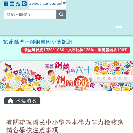
花蓮縣秀林鄉銅蘭國小資訊網
跳至主內容區
Select Language
▼
search
花蓮縣秀林鄉銅蘭國小資訊網
最佳解析度1920*1080，文字比例125%，瀏覽器縮放100%
頁尾區域
主內容區域
本站消息
有關辧理國民中小學基本學力能力檢核應
請各學校注意事項