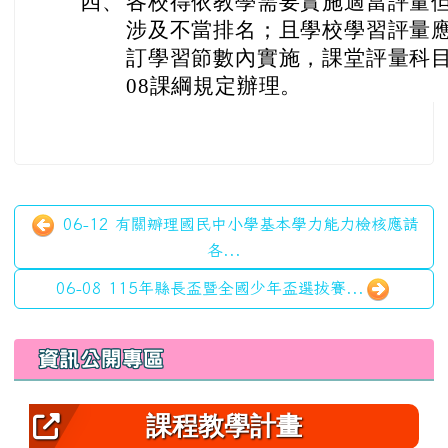
四、
各校得依教學需要實施適當評量
涉及不當排名；且學校學習評量
訂學習節數內實施，課堂評量科目
08課綱規定辦理。
06-12 有關辧理國民中小學基本學力能力檢核應請
各...
06-08 115年縣長盃暨全國少年盃選拔賽...
左邊區域內容
資訊公開專區
課程教學計畫