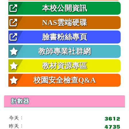
本校公開資訊
NAS雲端硬碟
臉書粉絲專頁
教師專業社群網
教材資源專區
校園安全檢查Q&A
計數器
今天：
昨天：