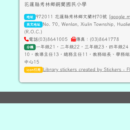
頁尾區域內容
花蓮縣秀林鄉銅蘭國民小學
972011 花蓮縣秀林鄉文蘭村70號 [
google 
地址
No. 70, Wenlan, Xiulin Township, Hual
英文地址
(R.O.C.)
電話(03)8641005
傳真：(03)8641778
一年級21，二年級22，三年級23，四年級24
分機
10，教導主任13，總務主任11，教務組長、學務組
中心15
Library stickers created by Stickers - F
icon引用