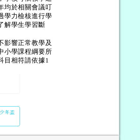
年均於相關會議叮
過學力檢核進行學
了解學生學習斷
不影響正常教學及
中小學課程綱要所
科目相符請依據1
國少年盃