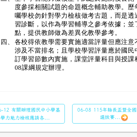
度參採相關試題的命題概念輔助教學。歷
囑學校勿針對學力檢核做考古題，而是透
習診斷，以作為學習輔導之參考依據；並
點，提供教師做為差異化教學參考。
四、
各校得依教學需要實施適當評量但應注意
涉及不當排名；且學校學習評量應於國民
訂學習節數內實施，課堂評量科目與授課
08課綱規定辦理。
6-12 有關辧理國民中小學基
06-08 115年縣長盃暨全
選拔賽...
學力能力檢核應請各...