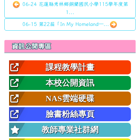
06-24 花蓮縣秀林鄉銅蘭國民小學115學年度第
1...
06-15 第22屆「In My Homeland—...
左邊區域內容
資訊公開專區
課程教學計畫
本校公開資訊
NAS雲端硬碟
臉書粉絲專頁
教師專業社群網