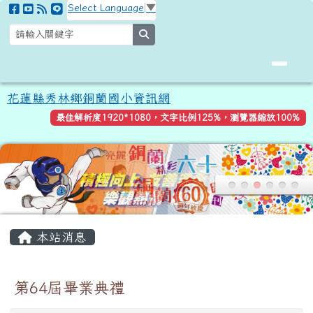
花蓮縣秀林鄉銅蘭國小資訊網
跳至主內容區
Select Language
▼
search
花蓮縣秀林鄉銅蘭國小資訊網
最佳解析度1920*1080，文字比例125%，瀏覽器縮放100%
頁尾區域
主內容區域
本站消息
第64屆畢業典禮