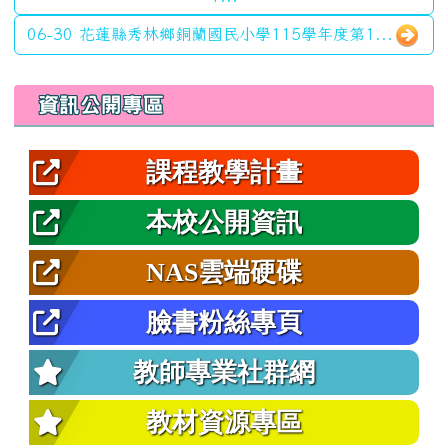
06-30 花蓮縣秀林鄉銅蘭國民小學115學年度第1...
左邊區域內容
資訊公開專區
課程教學計畫
本校公開資訊
NAS雲端硬碟
臉書粉絲專頁
教師專業社群網
教材資源專區