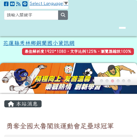
花蓮縣秀林鄉銅蘭國小資訊網
跳至主內容區
Select Language
▼
search
花蓮縣秀林鄉銅蘭國小資訊網
最佳解析度1920*1080，文字比例125%，瀏覽器縮放100%
頁尾區域
主內容區域
本站消息
勇奪全國太魯閣族運動會足壘球冠軍