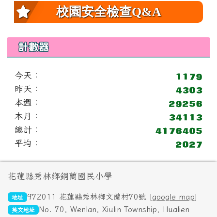
校園安全檢查Q&A
計數器
今天：
昨天：
本週：
本月：
總計：
平均：
頁尾區域內容
花蓮縣秀林鄉銅蘭國民小學
972011 花蓮縣秀林鄉文蘭村70號 [
google map
]
地址
No. 70, Wenlan, Xiulin Township, Hualien
英文地址