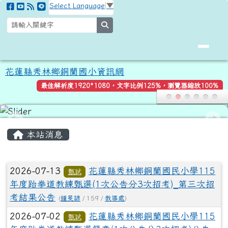
花蓮縣秀林鄉銅蘭國小資訊網
跳至主內容區
Select Language
▼
search
花蓮縣秀林鄉銅蘭國小資訊網
最佳解析度1920*1080，文字比例125%，瀏覽器縮放100%
頁尾區域
主內容區域
本站消息
文章列表
2026-07-13
花蓮縣秀林鄉銅蘭國民小學115
甄試
年度跆拳道教練甄選(1次公告分3次招考)_第三次招
考結果公告
(
鍾旻諺
/ 159 /
教導處
)
2026-07-02
花蓮縣秀林鄉銅蘭國民小學115
甄試