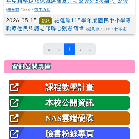
年度跆拳道教練甄選簡章(1次公告分3次招考)公告
(
鍾旻諺
/ 236 /
徵才消息
)
2026-05-15
花蓮縣115學年度國民中小學專
甄試
職原住民族語老師聯合甄選簡章
(
鍾旻諺
/ 218 /
教導處
)
(目前頁次)
«
‹
1
›
»
左邊區域內容
資訊公開專區
課程教學計畫
本校公開資訊
NAS雲端硬碟
臉書粉絲專頁