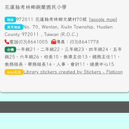
頁尾區域內容
花蓮縣秀林鄉銅蘭國民小學
972011 花蓮縣秀林鄉文蘭村70號 [
google map
]
地址
No. 70, Wenlan, Xiulin Township, Hualien
英文地址
County 972011 , Taiwan (R.O.C.)
電話(03)8641005
傳真：(03)8641778
一年級21，二年級22，三年級23，四年級24，五年
分機
級25，六年級26，校長10，教導主任13，總務主任11，
教務組長、學務組長14，人事、會計11，健康中心15
Library stickers created by Stickers - Flaticon
icon引用