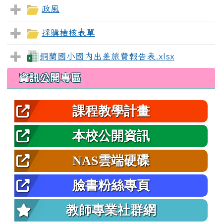
政風
採購檢核表單
銅蘭國小國內出差旅費報告表.xlsx
左邊區域內容
資訊公開專區
課程教學計畫
本校公開資訊
NAS雲端硬碟
臉書粉絲專頁
教師專業社群網