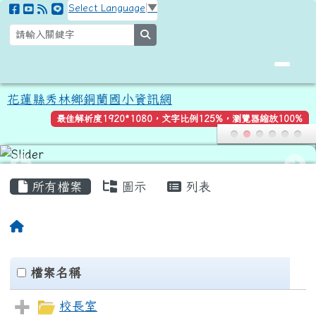
花蓮縣秀林鄉銅蘭國小資訊網
跳至主內容區
Select Language
▼
search
花蓮縣秀林鄉銅蘭國小資訊網
最佳解析度1920*1080，文字比例125%，瀏覽器縮放100%
頁尾區域
主內容區域
所有檔案
圖示
列表
回首頁
Files List
clickAll
檔案名稱
校長室