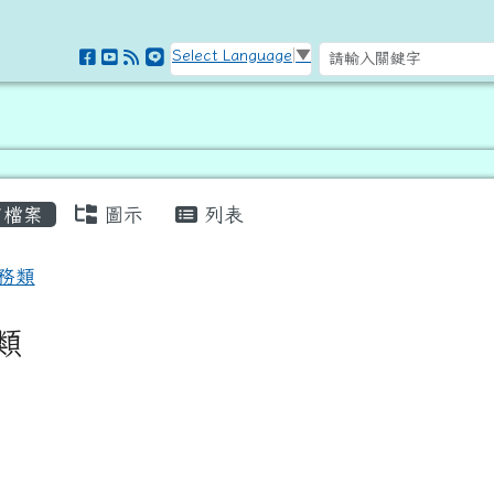
訊網
Select Language
▼
容區域
檔案
圖示
列表
頁
務類
類