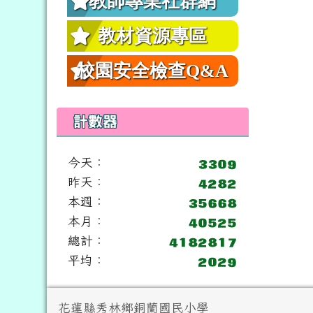
教師專業社群網
教材資源專區
校園安全檢查Q&A
計數器
今天：
昨天：
本週：
本月：
總計：
平均：
頁尾區域內容
花蓮縣秀林鄉銅蘭國民小學