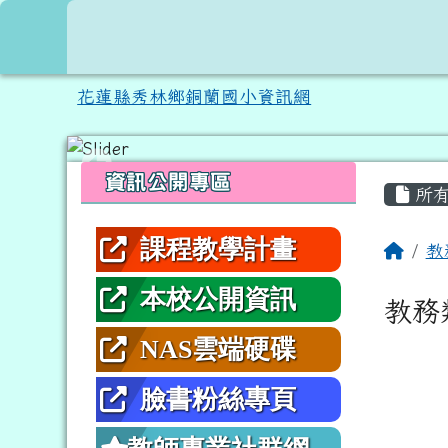
跳至主內容區
花蓮縣秀林鄉銅蘭國小資
花蓮縣秀林鄉銅蘭國小資訊網
頁尾區域
左邊區域內容
主內
資訊公開專區
所有
課程教學計畫
回首
教
本校公開資訊
教務
NAS雲端硬碟
臉書粉絲專頁