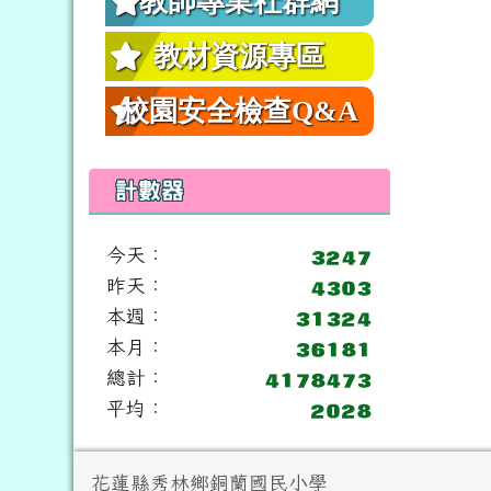
教師專業社群網
教材資源專區
校園安全檢查Q&A
計數器
今天：
昨天：
本週：
本月：
總計：
平均：
頁尾區域內容
花蓮縣秀林鄉銅蘭國民小學