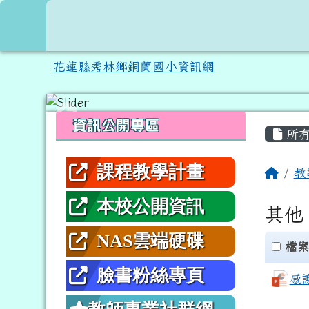
跳至主內容區
花蓮縣秀林鄉銅蘭國小資
花蓮縣秀林鄉銅蘭國小資訊網
頁尾區域
左邊區域內容
主內
資訊公開專區
所有
課程教學計畫
回首
教
本校公開資訊
其他
NAS雲端硬碟
clickAl
檔案
臉書粉絲專頁
感謝