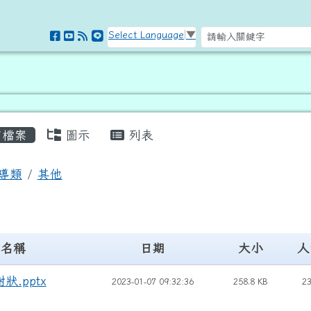
訊網
Select Language
▼
容區域
檔案
圖示
列表
頁
導類
其他
l
名稱
日期
大小
人
狀.pptx
2023-01-07 09:32:36
258.8 KB
2