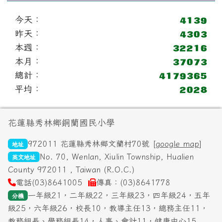
今天：
昨天：
本週：
本月：
總計：
平均：
頁尾區域內容
花蓮縣秀林鄉銅蘭國民小學
972011 花蓮縣秀林鄉文蘭村70號 [
google map
]
地址
No. 70, Wenlan, Xiulin Township, Hualien
英文地址
County 972011 , Taiwan (R.O.C.)
電話(03)8641005
傳真：(03)8641778
一年級21，二年級22，三年級23，四年級24，五年
分機
級25，六年級26，校長10，教導主任13，總務主任11，
教務組長、學務組長14，人事、會計11，健康中心15