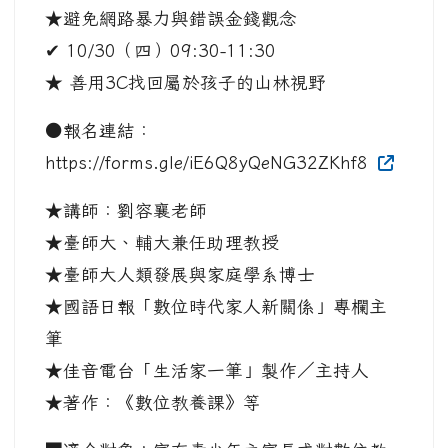
★避免網路暴力與錯誤金錢觀念
✔ 10/30（四）09:30-11:30
★ 善用3C找回屬於孩子的山林視野
●報名連結：
https://forms.gle/iE6Q8yQeNG32ZKhf8
★講師：劉容襄老師
★臺師大、輔大兼任助理教授
★臺師大人類發展與家庭學系博士
★國語日報「數位時代家人新關係」專欄主
筆
★佳音電台「生活家一筆」製作／主持人
★著作：《數位教養課》等