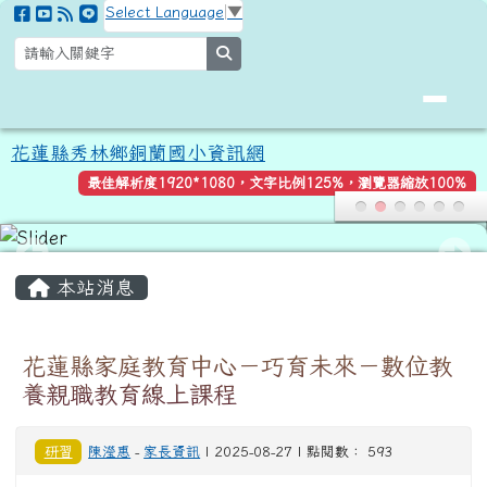
花蓮縣秀林鄉銅蘭國小資訊網
跳至主內容區
Select Language
▼
search
花蓮縣秀林鄉銅蘭國小資訊網
最佳解析度1920*1080，文字比例125%，瀏覽器縮放100%
頁尾區域
主內容區域
本站消息
花蓮縣家庭教育中心－巧育未來－數位教
養親職教育線上課程
研習
陳瀅惠
-
家長資訊
| 2025-08-27 | 點閱數： 593