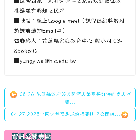
■適合對象：家有青少年之家長或對數位教
養議題有興趣之民眾
■地點：線上Google meet（課程連結將於附
於課前通知Email中）
☎️聯絡人：花蓮縣家庭教育中心 魏小姐 03-
8569692
■yungyiwei@hlc.edu.tw
08-26 花蓮縣政府與天閣酒店集團簽訂特約商店消
費...
04-27 2025全國少年盃足球錦標賽U12公開組...
左邊區域內容
資訊公開專區