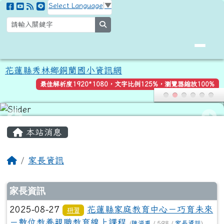
花蓮縣秀林鄉銅蘭國小資訊網
跳至主內容區
Select Language
▼
search
花蓮縣秀林鄉銅蘭國小資訊網
最佳解析度1920*1080，文字比例125%，瀏覽器縮放100%
頁尾區域
主內容區域
本站消息
回首頁
家長資訊
文章列表
家長資訊
2025-08-27
花蓮縣家庭教育中心－巧育未來
研習
－數位教養親職教育線上課程
(
陳瀅惠
/ 598 /
家長資訊
)