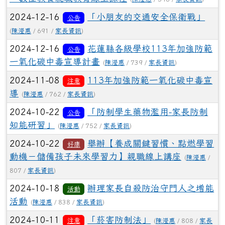
2024-12-16
「小朋友的交通安全保衛戰」
公告
(
陳瀅惠
/ 691 /
家長資訊
)
2024-12-16
花蓮縣各級學校113年加強防範
公告
一氧化碳中毒宣導計畫
(
陳瀅惠
/ 739 /
家長資訊
)
2024-11-08
113年加強防範一氧化碳中毒宣
注意
導
(
陳瀅惠
/ 762 /
家長資訊
)
2024-10-22
「防制學生藥物濫用-家長防制
公告
知能研習」
(
陳瀅惠
/ 752 /
家長資訊
)
2024-10-22
舉辦【養成關鍵習慣、點燃學習
好康
動機－儲備孩子未來學習力】親職線上講座
(
陳瀅惠
/
807 /
家長資訊
)
2024-10-18
辦理家長自殺防治守門人之增能
活動
活動
(
陳瀅惠
/ 838 /
家長資訊
)
2024-10-11
「菸害防制法」
注意
(
陳瀅惠
/ 808 /
家長