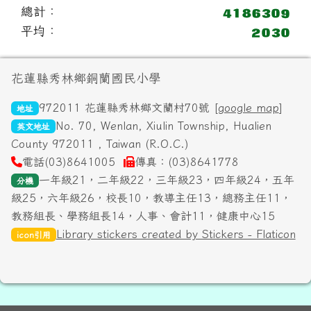
總計：
平均：
頁尾區域內容
花蓮縣秀林鄉銅蘭國民小學
972011 花蓮縣秀林鄉文蘭村70號 [
google map
]
地址
No. 70, Wenlan, Xiulin Township, Hualien
英文地址
County 972011 , Taiwan (R.O.C.)
電話(03)8641005
傳真：(03)8641778
一年級21，二年級22，三年級23，四年級24，五年
分機
級25，六年級26，校長10，教導主任13，總務主任11，
教務組長、學務組長14，人事、會計11，健康中心15
Library stickers created by Stickers - Flaticon
icon引用