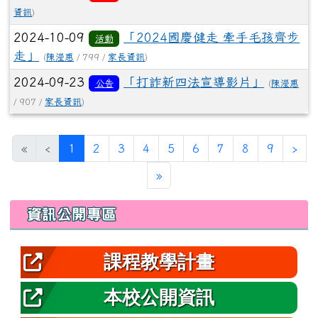
資訊
)
2024-10-09
「2024國慶健走 牽手毛孩齊步
活動
走」
(
陳瀅惠
/ 799 /
家長資訊
)
2024-09-23
「打詐新四法宣導影片」
公告
(
陳瀅惠
/ 907 /
家長資訊
)
(目前頁次)
下
«
‹
1
2
3
4
5
6
7
8
9
›
最後頁
»
左邊區域內容
資訊公開專區
課程教學計畫
本校公開資訊