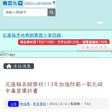
花蓮縣秀林鄉銅蘭國小資訊網
跳至主內容區
Select Language
▼
search
花蓮縣秀林鄉銅蘭國小資訊網
最佳解析度1920*1080，文字比例125%，瀏覽器縮放100%
頁尾區域
主內容區域
本站消息
花蓮縣各級學校113年加強防範一氧化碳
中毒宣導計畫
公告
陳瀅惠
-
家長資訊
| 2024-12-16 | 點閱數： 742