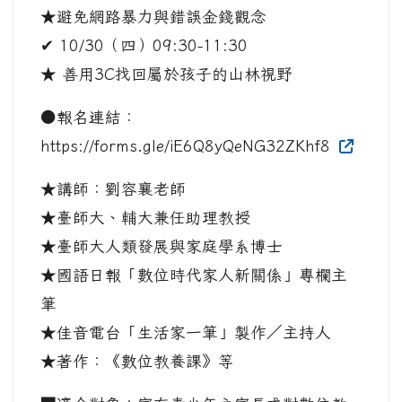
★避免網路暴力與錯誤金錢觀念
✔ 10/30（四）09:30-11:30
★ 善用3C找回屬於孩子的山林視野
●報名連結：
https://forms.gle/iE6Q8yQeNG32ZKhf8
★講師：劉容襄老師
★臺師大、輔大兼任助理教授
★臺師大人類發展與家庭學系博士
★國語日報「數位時代家人新關係」專欄主
筆
★佳音電台「生活家一筆」製作／主持人
★著作：《數位教養課》等