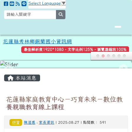
花蓮縣秀林鄉銅蘭國小資訊網
跳至主內容區
Select Language
▼
search
花蓮縣秀林鄉銅蘭國小資訊網
最佳解析度1920*1080，文字比例125%，瀏覽器縮放100%
頁尾區域
主內容區域
本站消息
花蓮縣家庭教育中心－巧育未來－數位教
養親職教育線上課程
研習
陳瀅惠
-
家長資訊
| 2025-08-27 | 點閱數： 591