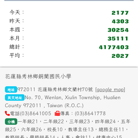
今天：
昨天：
本週：
本月：
總計：
平均：
頁尾區域內容
花蓮縣秀林鄉銅蘭國民小學
972011 花蓮縣秀林鄉文蘭村70號 [
google map
]
地址
No. 70, Wenlan, Xiulin Township, Hualien
英文地址
County 972011 , Taiwan (R.O.C.)
電話(03)8641005
傳真：(03)8641778
一年級21，二年級22，三年級23，四年級24，五年
分機
級25，六年級26，校長10，教導主任13，總務主任11，
教務組長、學務組長14，人事、會計11，健康中心15