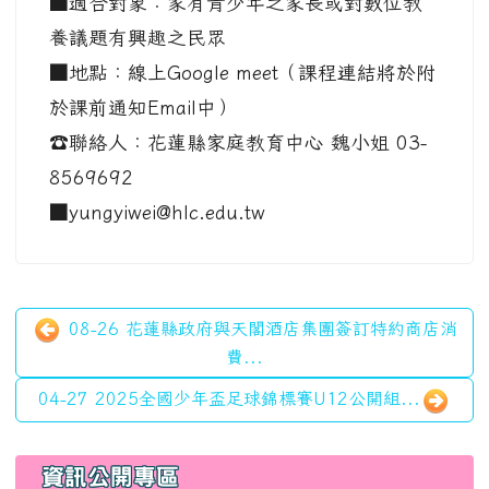
■適合對象：家有青少年之家長或對數位教
養議題有興趣之民眾
■地點：線上Google meet（課程連結將於附
於課前通知Email中）
☎️聯絡人：花蓮縣家庭教育中心 魏小姐 03-
8569692
■yungyiwei@hlc.edu.tw
08-26 花蓮縣政府與天閣酒店集團簽訂特約商店消
費...
04-27 2025全國少年盃足球錦標賽U12公開組...
左邊區域內容
資訊公開專區