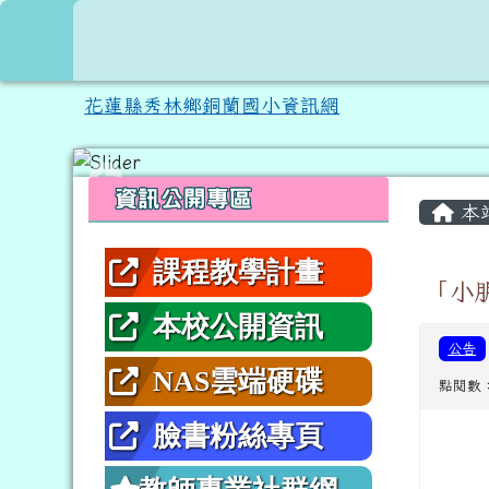
跳至主內容區
花蓮縣秀林鄉銅蘭國小資
花蓮縣秀林鄉銅蘭國小資訊網
頁尾區域
左邊區域內容
主內
資訊公開專區
本
課程教學計畫
「小
本校公開資訊
公告
NAS雲端硬碟
點閱數：
臉書粉絲專頁