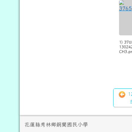
1) 37
13024
CH3.p
1
頁尾區域內容
花蓮縣秀林鄉銅蘭國民小學