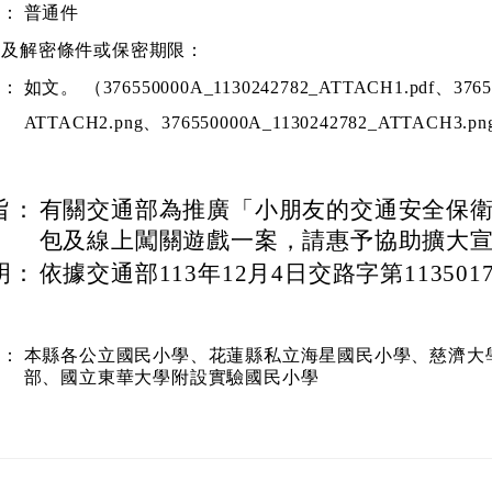
別：
普通件
等及解密條件或保密期限：
件：
如文。 （376550000A_1130242782_ATTACH1.pdf、37655
ATTACH2.png、376550000A_1130242782_ATTACH3.p
旨：
有關交通部為推廣「小朋友的交通安全保
包及線上闖關遊戲一案，請惠予協助擴大
明：
依據交通部113年12月4日交路字第113501
本：
本縣各公立國民小學、花蓮縣私立海星國民小學、慈濟大
部、國立東華大學附設實驗國民小學