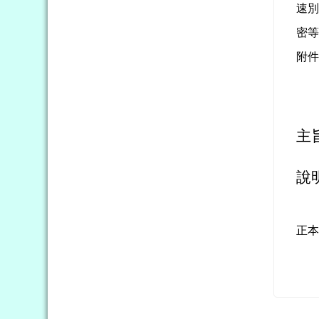
速
密
附
主
說
正