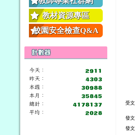
教師專業社群網
教材資源專區
校園安全檢查Q&A
計數器
今天：
昨天：
本週：
本月：
受
總計：
平均：
發
發