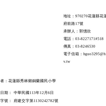
地址：970270花蓮縣花
府前路17號
承辦人：郭憓欣
電話：03-8227171#518
傳真：03-8246530
電子信箱：hguo3295@hl
v.tw
文者：花蓮縣秀林鄉銅蘭國民小學
文日期：
中華民國113年12月6日
文字號：
府建交字第1130242782號