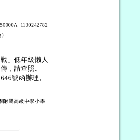
0000A_1130242782_
ng）
衛戰」低年級懶人
宣傳，請查照。
7646號函辦理。
學附屬高級中學小學