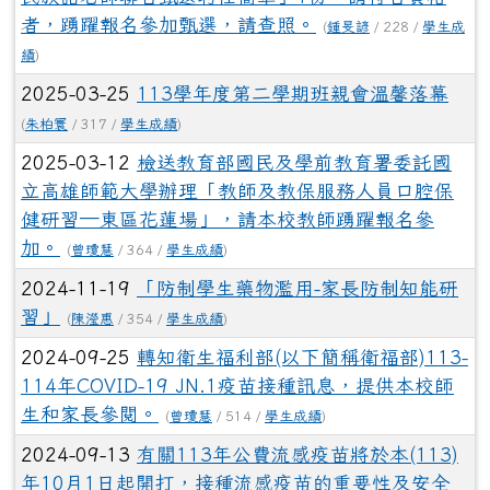
者，踴躍報名參加甄選，請查照。
(
鍾旻諺
/ 228 /
學生成
績
)
2025-03-25
113學年度第二學期班親會溫馨落幕
(
朱柏寰
/ 317 /
學生成績
)
2025-03-12
檢送教育部國民及學前教育署委託國
立高雄師範大學辦理「教師及教保服務人員口腔保
健研習─東區花蓮場」，請本校教師踴躍報名參
加。
(
曾瓊慧
/ 364 /
學生成績
)
2024-11-19
「防制學生藥物濫用-家長防制知能研
習」
(
陳瀅惠
/ 354 /
學生成績
)
2024-09-25
轉知衛生福利部(以下簡稱衛福部)113-
114年COVID-19 JN.1疫苗接種訊息，提供本校師
生和家長參閱。
(
曾瓊慧
/ 514 /
學生成績
)
2024-09-13
有關113年公費流感疫苗將於本(113)
年10月1日起開打，接種流感疫苗的重要性及安全