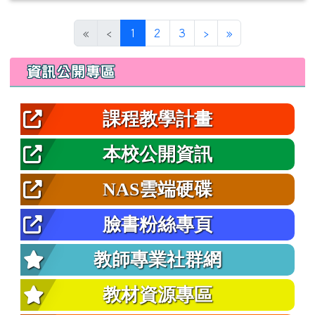
(目前頁次)
下一頁
最後頁
«
‹
1
2
3
›
»
左邊區域內容
資訊公開專區
課程教學計畫
本校公開資訊
NAS雲端硬碟
臉書粉絲專頁
教師專業社群網
教材資源專區