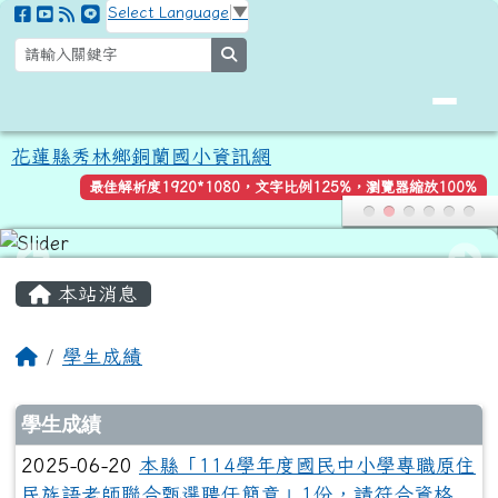
花蓮縣秀林鄉銅蘭國小資訊網
跳至主內容區
Select Language
▼
search
花蓮縣秀林鄉銅蘭國小資訊網
最佳解析度1920*1080，文字比例125%，瀏覽器縮放100%
頁尾區域
主內容區域
本站消息
回首頁
學生成績
文章列表
學生成績
2025-06-20
本縣「114學年度國民中小學專職原住
民族語老師聯合甄選聘任簡章」1份，請符合資格