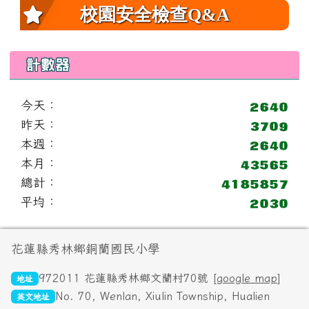
校園安全檢查Q&A
計數器
今天：
昨天：
本週：
本月：
總計：
平均：
頁尾區域內容
花蓮縣秀林鄉銅蘭國民小學
972011 花蓮縣秀林鄉文蘭村70號 [
google map
]
地址
No. 70, Wenlan, Xiulin Township, Hualien
英文地址