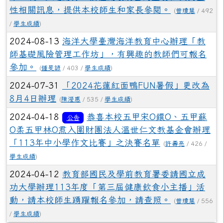
性相關訊息，提供本校師生和家長參閱。
(
曾瓊慧
/ 492
/
學生成績
)
2024-08-13
海洋大學臺灣海洋教育中心辦理「教
師基礎風險管理工作坊」，有興趣的教師們可報名
參加。
(
鍾旻諺
/ 403 /
學生成績
)
2024-07-31
「2024花蓮紅面鴨FUN暑假」更改為
8月4日辦理
(
陳瀅惠
/ 535 /
學生成績
)
2024-04-18
恭喜本校五甲宋O鐶O、五甲蘇
公告
O柔五甲林O焄入圍財團法人溫世仁文教基金會辦理
「113年中小學作文比賽」之決賽名單
(
許壽亮
/ 426 /
學生成績
)
2024-04-12
教育部國民及學前教育署委請國立成
功大學辦理113年度「第三屆健康飲食小主播」活
動，請本校師生踴躍報名參加，請查照。
(
曾瓊慧
/ 556
/
學生成績
)