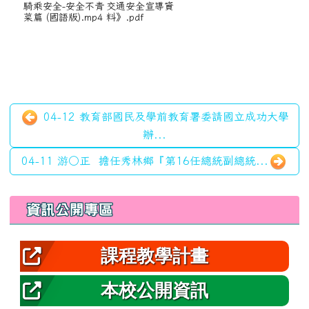
騎乘安全-安全不青
交通安全宣導資
菜篇 (國語版).mp4
料》.pdf
04-12 教育部國民及學前教育署委請國立成功大學
辦...
04-11 游○正 擔任秀林鄉『第16任總統副總統...
左邊區域內容
資訊公開專區
課程教學計畫
本校公開資訊