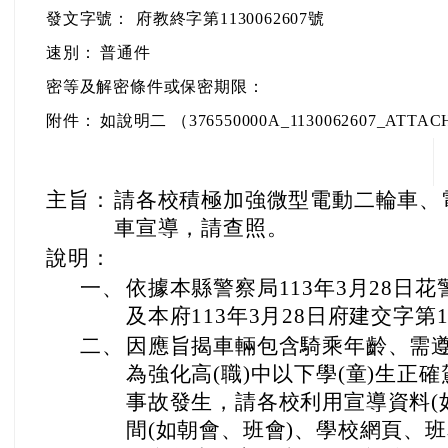
發文字號：
府教終字第1130062607號
速別：
普通件
密等及解密條件或保密期限：
附件：
如說明二 （376550000A_1130062607_ATTACH
主旨：
請各校積極加強微型電動二輪車、
車宣導，請查照。
說明：
一、
依據本縣警察局113年3月28日花警
及本府113年3月28日府建交字第11
二、
因應旨揭車輛包含騎乘年齡、需
為強化高(職)中以下學(童)生正
事故發生，請各校利用宣導資料(
間(如朝會、班會)、學校網頁、班