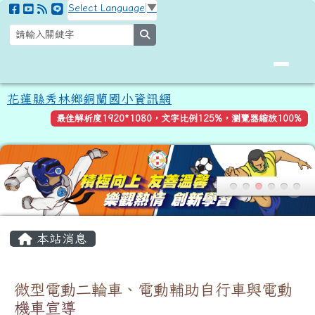
花蓮縣秀林鄉銅蘭國小資訊網
跳至主內容區
Select Language
▼
search
花蓮縣秀林鄉銅蘭國小資訊網
最佳解析度1920*1080，文字比例125%，瀏覽器縮放100%
頁尾區域
主內容區域
本站消息
微型電動二輪車、電動輔助自行車與電動
機車宣導