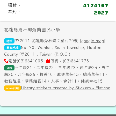
總計：
平均：
頁尾區域內容
花蓮縣秀林鄉銅蘭國民小學
972011 花蓮縣秀林鄉文蘭村70號 [
google map
]
地址
No. 70, Wenlan, Xiulin Township, Hualien
英文地址
County 972011 , Taiwan (R.O.C.)
電話(03)8641005
傳真：(03)8641778
一年級21，二年級22，三年級23，四年級24，五年
分機
級25，六年級26，校長10，教導主任13，總務主任11，
教務組長、學務組長14，人事、會計11，健康中心15
Library stickers created by Stickers - Flaticon
icon引用