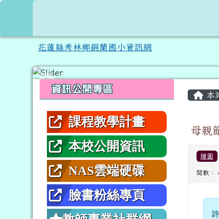
跳至主內容區
花蓮縣秀林鄉銅蘭國小資
花蓮縣秀林鄉銅蘭國小資訊網
頁尾區域
左邊區域內容
主內
資訊公開專區
本
課程教學計畫
母親
本校公開資訊
繪圖
NAS雲端硬碟
閱數： 
臉書粉絲專頁