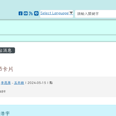
訊網
Select Language
▼
容區域
站消息
節卡片
李昆原
-
五年級
| 2024-05-15 | 點
489
許浩宇