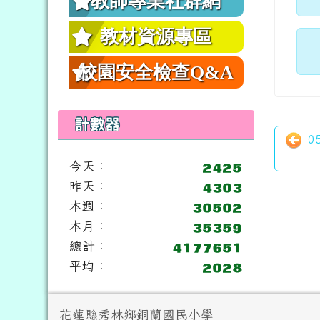
教師專業社群網
教材資源專區
校園安全檢查Q&A
計數器
0
今天：
昨天：
本週：
本月：
總計：
平均：
頁尾區域內容
花蓮縣秀林鄉銅蘭國民小學