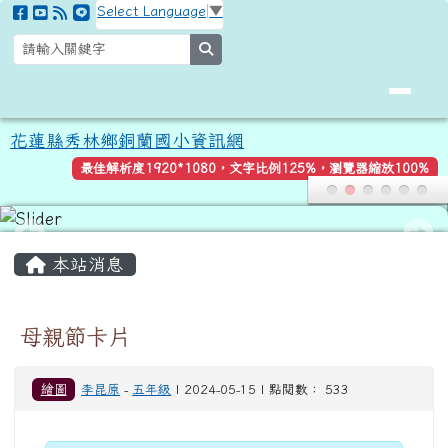
花蓮縣秀林鄉銅蘭國小資訊網
跳至主內容區
Select Language
▼
search
花蓮縣秀林鄉銅蘭國小資訊網
最佳解析度1920*1080，文字比例125%，瀏覽器縮放100%
頁尾區域
主內容區域
本站消息
母親節卡片
繪圖
李昆原
-
五年級
| 2024-05-15 | 點閱數： 533