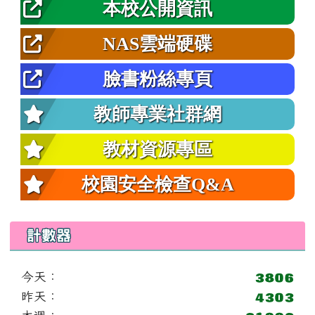
本校公開資訊
NAS雲端硬碟
臉書粉絲專頁
教師專業社群網
教材資源專區
校園安全檢查Q&A
計數器
今天：
昨天：