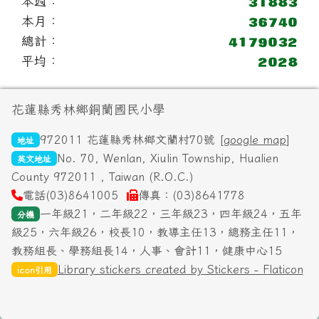
本週：
本月：
總計：
平均：
頁尾區域內容
花蓮縣秀林鄉銅蘭國民小學
972011 花蓮縣秀林鄉文蘭村70號 [
google map
]
地址
No. 70, Wenlan, Xiulin Township, Hualien
英文地址
County 972011 , Taiwan (R.O.C.)
電話(03)8641005
傳真：(03)8641778
一年級21，二年級22，三年級23，四年級24，五年
分機
級25，六年級26，校長10，教導主任13，總務主任11，
教務組長、學務組長14，人事、會計11，健康中心15
Library stickers created by Stickers - Flaticon
icon引用